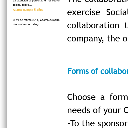
La atención a personas en el sector
social, sobre...
exercise Socia
Adama cumple 5 años
El 19 de marzo 2013, Adama cumplió
collaboration 
cinco años de trabajo...
company, the or
Forms of collabo
Choose a form 
needs of your 
-To the sponsor