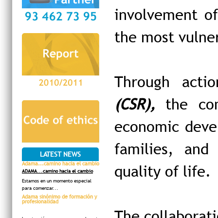
involvement of
the most vulner
Through acti
(CSR),
the com
economic deve
families, and
LATEST NEWS
Adama...camino hacia el cambio
quality of life.
ADAMA...camino hacia el cambio
Estamos en un momento especial
para comenzar...
Adama sinónimo de formación y
profesionalidad
The collaborat