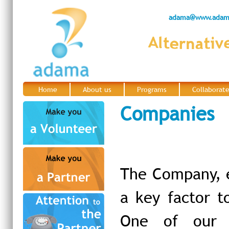
adama@www.adama
Home
About us
Programs
Collaborat
|
|
|
Companies
The Company, e
a key factor t
One of our p