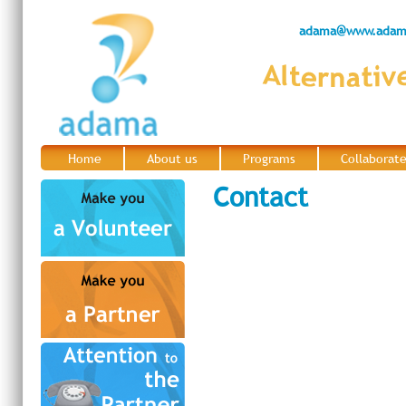
adama@www.adama
Home
About us
Programs
Collaborat
|
|
|
Contact