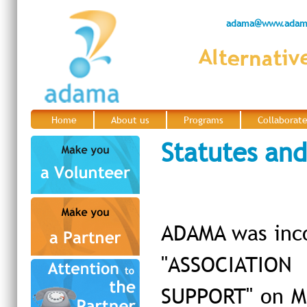
adama@www.adama
Home
About us
Programs
Collaborat
|
|
|
Statutes and
ADAMA was inco
"ASSOCIATION
SUPPORT" on Ma