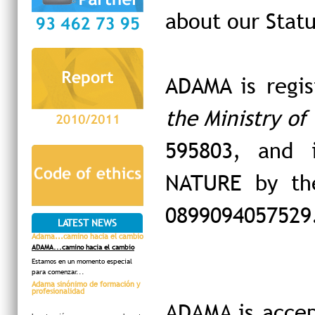
about our Statu
ADAMA is regi
the Ministry of 
595803, and 
NATURE by the
0899094057529
LATEST NEWS
Adama...camino hacia el cambio
ADAMA...camino hacia el cambio
Estamos en un momento especial
para comenzar...
Adama sinónimo de formación y
profesionalidad
ADAMA is accep