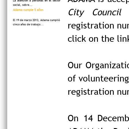
La atención a personas en el sector
social, sobre...
City Council 
Adama cumple 5 años
El 19 de marzo 2013, Adama cumplió
registration n
cinco años de trabajo...
click on the li
Our Organizati
of volunteerin
registration n
On 14 December