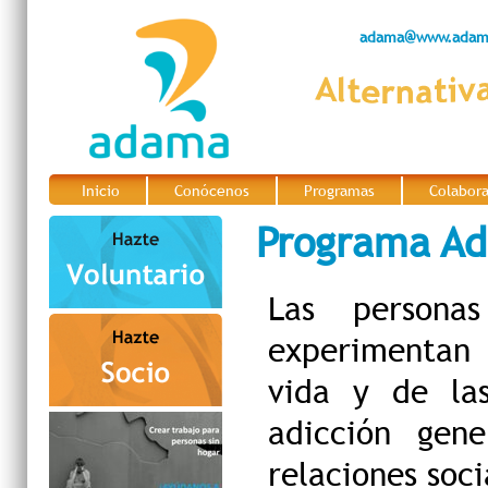
adama@www.adama
Inicio
Conócenos
Programas
Colabor
|
|
|
Programa Ad
Las persona
experimentan 
vida y de las
adicción gen
relaciones soci