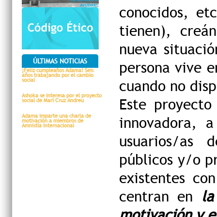
conocidos, et
tienen), creá
nueva situació
ÚLTIMAS NOTICIAS
persona vive e
¡Feliz cumpleaños Adama! Seis
años trabajando por el cambio
social
cuando no disp
Ashoka se interesa por el proyecto
Este proyecto
social de Mari Cruz Andreu
Adama imparte una charla de
innovadora, a
motivación a miembros de
Amnistía Internacional
usuarios/as d
públicos y/o p
existentes co
centran en
la
motivación y e