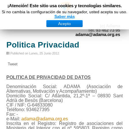
¡Atención! Este sitio usa cookies y tecnologías similares.
Si no cambia la configuración de su navegador, usted acepta su uso.
Saber más
Acepto
(c) Adama
Tel. 93 462 73 95
adama@adama.org.es
Politica Privacidad
Published on Lunes, 25 Junio 2012
Tweet
POLITICA DE PRIVACIDAD DE DATOS
Denominación Social: ADAMA (Asociación de
Alternativas, Motivación y Acompañamiento)
Domicilio Social: C/ Atlántida, 21,2º-1ª – 08930 Sant
Adrià de Besòs (Barcelona)
CIF / NIF: G-64833080
Teléfono: 934627395
Fax: -
e-Mail:
adama@adama.org.es
Inscrita en el Registro: Registro de asociaciones del
Ministerio del Interior con el nº 595803. Registro como