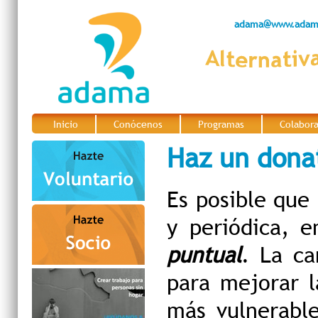
adama@www.adama
Inicio
Conócenos
Programas
Colabor
|
|
|
Haz un dona
Es posible que
y periódica, 
puntual
. La c
para mejorar l
más vulnerable