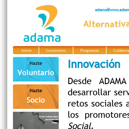
adama@www.adama
Inicio
Conócenos
Programas
Colabor
|
|
|
Innovación
Desde ADAMA 
desarrollar ser
retos sociales
los promotore
Social
.