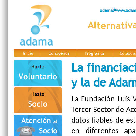
adama@www.adama
Inicio
Conócenos
Programas
Colabor
|
|
|
La financiac
y la de Ada
La Fundación Luís 
Tercer Sector de Ac
datos fiables de es
en diferentes apa