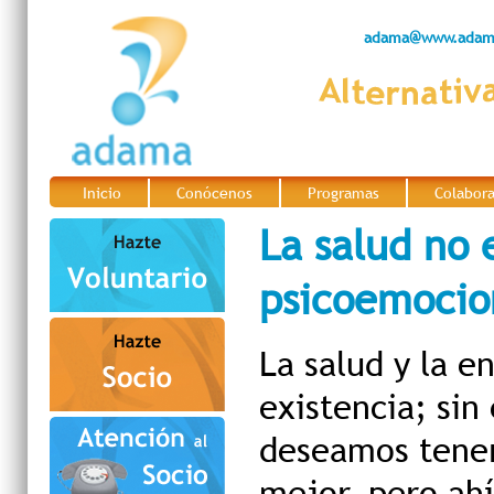
adama@www.adama
Inicio
Conócenos
Programas
Colabor
|
|
|
La salud no 
psicoemocio
La salud y la e
existencia; si
deseamos tener 
mejor, pero ahí