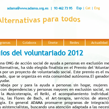
Esp
|
Cat
|
Eng
adama@www.adama.org.es
| 93 462 73 95
gramas
Colabora
Únete
Redes
Actualidad
|
|
|
|
ios del voluntariado 2012
na ONG de acción social de ayuda a personas en exclusión me
lternativas, ha sido elegida finalista en el Premio del Volunta
 por un proyecto de voluntariado social. Este premio es el má
iado, que se organiza en esta comunidad autónoma.El ganador 
yudar.
abaja por y para la ayuda a personas sin hogar, mujeres 
 con dependencias y personas mayores en exclusión social, me
 la Musicoterapia, el Reiki, el acompañamiento individua
pia, las Flores de Bach, el Art-terapia, servicios de aten
ogía. En general ADAMA promueve programas de integració
 asistencialistas, buscando una atención adaptada a las neces