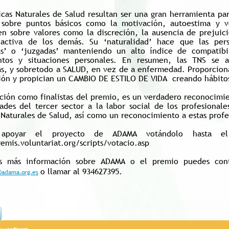
icas Naturales de Salud resultan ser una gran herramienta pa
 sobre puntos básicos como la motivación, autoestima y 
en sobre valores como la discreción, la ausencia de prejuici
activa de los demás. Su ‘naturalidad’ hace que las per
as’ o ‘juzgadas’ manteniendo un alto índice de compatibil
entos y situaciones personales. En resumen, las TNS se
s, y sobretodo a SALUD, en vez de a enfermedad. Proporcionan
ción y propician un CAMBIO DE ESTILO DE VIDA creando hábito
ción como finalistas del premio, es un verdadero reconocimien
dades del tercer sector a la labor social de los profesional
 Naturales de Salud, así como un reconocimiento a estas profe
 apoyar el proyecto de ADAMA votándolo hasta e
emis.voluntariat.org/scripts/votacio.asp
as más información sobre ADAMA o el premio puedes con
o llamar al 934627395.
@adama.org.es