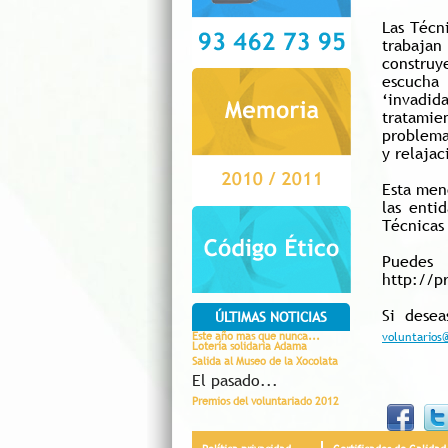
Las Técn
trabajan
construy
escucha 
‘invadid
tratami
problema
y relaja
Esta men
las enti
Técnicas
Puedes
http://pr
Si dese
ÚLTIMAS NOTICIAS
Este año mas que nunca...
voluntarios
Lotería solidaria Adama
Salida al Museo de la Xocolata
El pasado...
Premios del voluntariado 2012