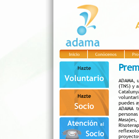
Inicio
Conócenos
Pro
|
|
Prem
ADAMA, u
(TNS) y a
Catalunya
voluntar
puedes a
ADAMA tr
personas
Masajes,
Risotera
reflexol
proyectos