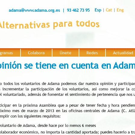
Esp
|
Cat
|
Eng
adama@www.adama.org.es
| 93 462 73 95
gramas
Colabora
Únete
Redes
Actualidad
|
|
|
|
pinión se tiene en cuenta en Ada
o todos los voluntarios de Adama podemos dar nuestra opinión y participa
s incrementar la participación de los voluntarios, así como mejorar la c
el voluntariado, además de fomentar el sentimiento de pertenencia que nos
ticipar en la próxima Asamblea que a pesar de tener fecha y hora pendien
róximo mes de marzo de 2013 en las oficinas centrales de Adama (C. Atlá
mplir con los siguientes requisitos:
voluntario de Adama, desde hace por lo menos 6 meses
olaborador económico, no importa la cantidad aportada; puedes hacerlo a tr