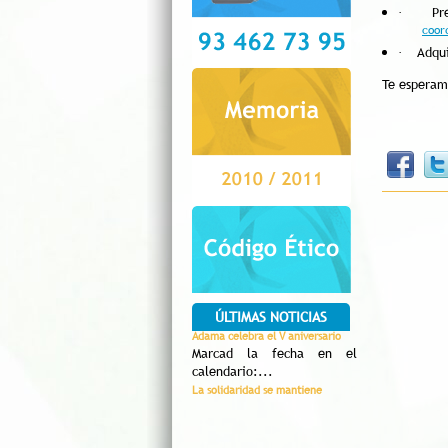
Pr
·
coor
Adqui
·
Te esperam
ÚLTIMAS NOTICIAS
Adama celebra el V aniversario
Marcad la fecha en el
calendario:...
La solidaridad se mantiene