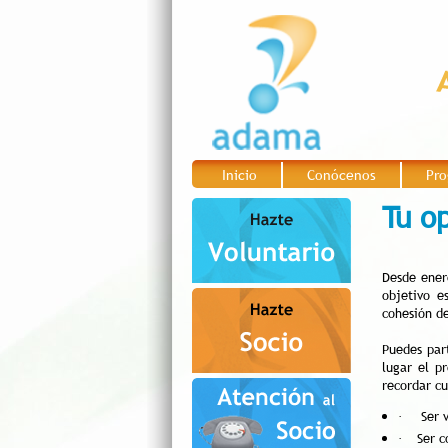
Inicio
Conócenos
Pro
|
|
Tu o
Desde ener
objetivo e
cohesión d
Puedes par
lugar el p
recordar cu
Ser 
·
Ser c
·