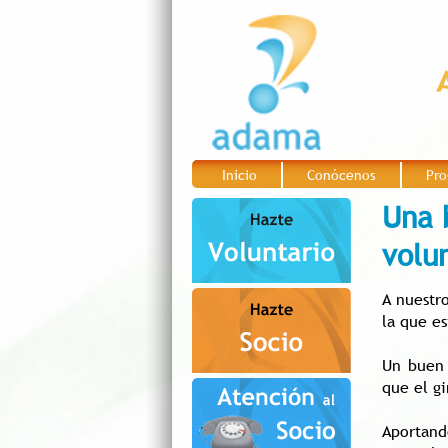
Inicio
Conócenos
Pro
|
|
Una 
volun
A nuestro
la que e
Un buen 
que el gi
Aportand