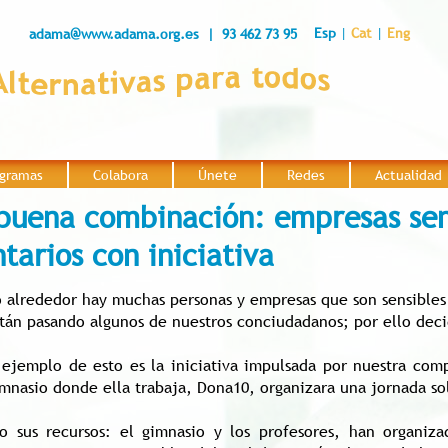
Esp
|
Cat
|
Eng
adama@www.adama.org.es
| 93 462 73 95
gramas
Colabora
Únete
Redes
Actualidad
|
|
|
|
buena combinación: empresas sen
tarios con iniciativa
 alrededor hay muchas personas y empresas que son sensibles c
stán pasando algunos de nuestros conciudadanos; por ello deci
ejemplo de esto es la iniciativa impulsada por nuestra com
mnasio donde ella trabaja, Dona10, organizara una jornada sol
o sus recursos: el gimnasio y los profesores, han organiza