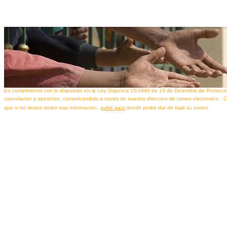
En cumplimiento con lo dispuesto en la Ley Organica 15/1999 de 13 de Diciembre,de Proteccio
cancelacion y oposicion, comunicandolo a traves de nuestra direccion de correo electronico
. 
que si no desea recibir mas informacion,
pulse aqui­
.donde podra dar de baja su correo