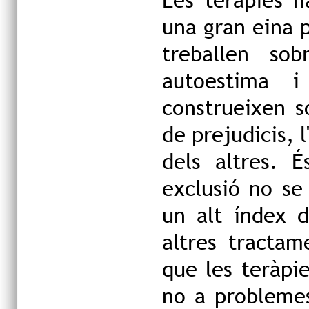
una gran eina 
treballen so
autoestima i
construeixen s
de prejudicis, l
dels altres. É
exclusió no se 
un alt índex d
altres tractam
que les teràpi
no a problemes