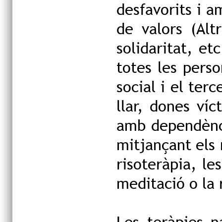
desfavorits i a
de valors (Alt
solidaritat, et
totes les pers
social i el ter
llar, dones ví
amb dependènci
mitjançant els 
risoteràpia, les
meditació o la 
Les teràpies n