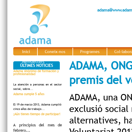
adama@www.adama
Inici
Coneix-nos
Programes
Col·labor
|
|
|
ADAMA, ONG d
Newsletters
ÚLTIMES NOTICIES
Adama sinónimo de formación y
profesionalidad
premis del v
La atención a personas en el sector
social, sobre...
ADAMA
, una ON
Adama cumple 5 años
El 19 de marzo 2013, Adama cumplió
exclusió social
cinco años de trabajo...
¡Aún tienes tiempo de participar!
alternatives, ha
A principios del mes de
Voluntariat 201
febrero...