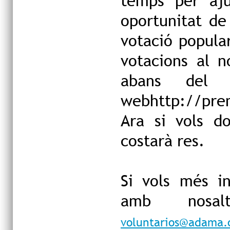
temps per aju
oportunitat de
votació popula
votacions al n
abans del
web
http://pre
Ara si vols d
costarà res.
Si vols més i
amb nosal
voluntarios@adama.