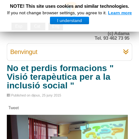
NOTE! This site uses cookies and similar technologies.
If you not change browser settings, you agree to it.
Learn more
I understand
Esp
Cat
Eng
(c) Adama
Tel. 93 462 73 95
Benvingut
No et perdis formacions "
Visió terapèutica per a la
inclusió social "
Published on dijous, 25 juny 2015
Tweet