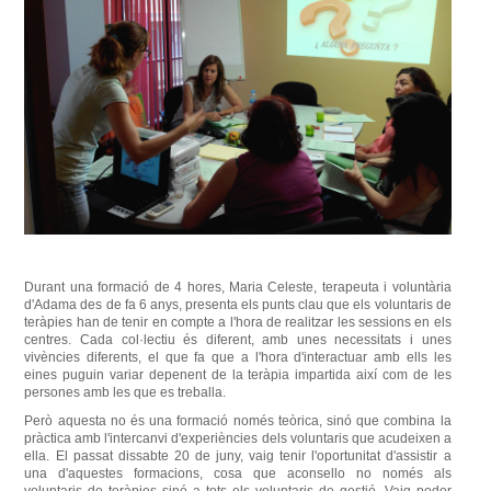
Durant una formació de 4 hores, Maria Celeste, terapeuta i voluntària
d'Adama des de fa 6 anys, presenta els punts clau que els voluntaris de
teràpies han de tenir en compte a l'hora de realitzar les sessions en els
centres.
Cada col·lectiu és diferent, amb unes necessitats i unes
vivències diferents, el que fa que a l'hora d'interactuar amb ells les
eines puguin variar depenent de la teràpia impartida així com de les
persones amb les que es treballa.
Però aquesta no és una formació només teòrica, sinó que combina la
pràctica amb l'intercanvi d'experiències dels voluntaris que acudeixen a
ella.
El passat dissabte 20 de juny, vaig tenir l'oportunitat d'assistir a
una d'aquestes formacions, cosa que aconsello no només als
voluntaris de teràpies sinó a tots els voluntaris de gestió.
Vaig poder