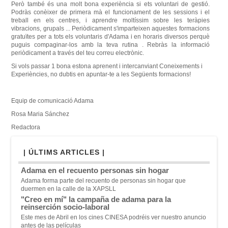
Però també és una molt bona experiència si ets voluntari de gestió.
Podràs conèixer de primera mà el funcionament de les sessions i el
treball en els centres, i aprendre moltíssim sobre les teràpies
vibracions, grupals ... Periòdicament s'imparteixen aquestes formacions
gratuïtes per a tots els voluntaris d'Adama i en horaris diversos perquè
puguis compaginar-los amb la teva rutina
.
Rebràs la informació
periòdicament a través del teu correu electrònic.
Si vols passar 1 bona estona aprenent i intercanviant Coneixements i
Experiències, no dubtis en apuntar-te a les Següents formacions!
Equip de comunicació Adama
Rosa Maria Sánchez
Redactora
| ÚLTIMS ARTICLES |
Adama en el recuento personas sin hogar
Adama forma parte del recuento de personas sin hogar que
duermen en la calle de la XAPSLL
"Creo en mí" la campaña de adama para la
reinserción socio-laboral
Este mes de Abril en los cines CINESA podréis ver nuestro anuncio
antes de las películas