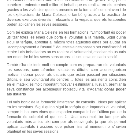
conèixer i entendre molt millor el treball que es realitza en els centres
gràcies a les vivències que les presents en la formació comentaven i de
les explicacions de Maria Celeste, o també gràcies a la pràctica de
diversos exercicis divertits i relaxants a la vegada, que
els terapeutes
poden aplicar en les seves sessions.
Com bé explica Maria Celeste en les formacions: "L'important és poder
utilitzar totes les eines que porta el voluntari a la maleta.
Sigui quina
sigui la teràpia, aprofitar al màxim totes aquestes eines per ajudar en
l'acompanyament a l'usuari ".
Aquestes eines passen per conèixer bé el
centre i als treballadors on es realitza el voluntariat, escoltar els usuaris
per entendre bé les seves sensacions i el seu estat en cada sessió.
També s'ha de tenir molt en compte com es prepararan els voluntaris
les sessions, com afronten situacions difícils, com aconsegueixen
motivar i donar poder als usuaris que estan passant per situacions
difícils, el seu voluntariat als centres ... Totes les assistents coincidien
en el mateix: és molt
important motivar i estimular a l'usuari, premiar la
seva constància per aconseguir l'objectiu vital d'Adama:
donar poder
als usuaris
I el més bonic de la formació: l'intercanvi de consells i idees per aplicar
en les sessions.
Sigui quina sigui la teràpia que imparteix el voluntari,
sempre hi ha unes eines que es poden compartir.
I en l'última part de la
formació és sobretot el que es fa.
Una cosa molt bo tant per als
voluntaris més antics així com per als nouvinguts, ja que els permet
aplicar activitats i accions que potser fins al moment no s'havien
plantejat en les seves sessions.