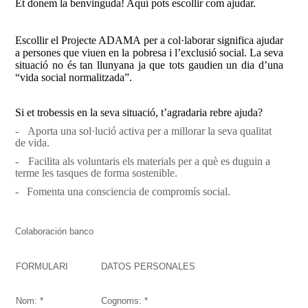
Et donem la benvinguda! Aquí pots escollir com ajudar.
Escollir el Projecte ADAMA per a col·laborar significa ajudar
a persones que viuen en la pobresa i l’exclusió social. La seva
situació no és tan llunyana ja que tots gaudien un dia d’una
“vida social normalitzada”.
Si et trobessis en la seva situació, t’agradaria rebre ajuda?
-
A
porta una sol·lució activa per a millorar la seva qualitat
de vida.
-
F
acilita als voluntaris els materials per a què es duguin a
terme les tasques de forma sostenible.
-
F
omenta una consciencia de compromís social.
Colaboración banco
FORMULARI
DATOS PERSONALES
Nom: *
Cognoms: *