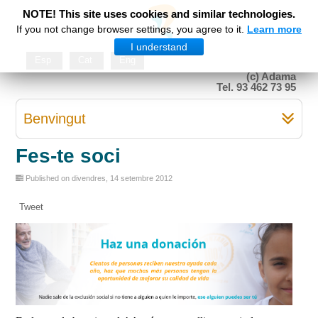
NOTE! This site uses cookies and similar technologies.
If you not change browser settings, you agree to it.
Learn more
I understand
Esp
Cat
Eng
(c) Adama
Tel. 93 462 73 95
Benvingut
Fes-te soci
Published on divendres, 14 setembre 2012
Tweet