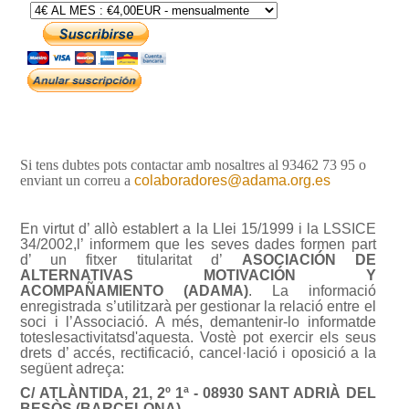
Si tens dubtes pots contactar amb nosaltres al 93462 73 95 o
enviant un correu a
colaboradores@adama.org.es
En virtut d’ allò establert a la Llei 15/1999 i la LSSICE
34/2002,l’ informem que les seves dades formen part
d’ un fitxer titularitat d’
ASOCIACIÓN DE
ALTERNATIVAS MOTIVACIÓN Y
ACOMPAÑAMIENTO (ADAMA)
.
La informació
enregistrada s’utilitzarà per gestionar la relació entre el
soci i l’Associació.
A més
,
de
mantenir-lo informat
de
totes
les
activitats
d'aquesta.
Vostè pot exercir els seus
drets d’ accés, rectificació, cancel·lació i oposició a la
següent adreça:
C/ ATLÀNTIDA, 21, 2º 1ª - 08930 SANT ADRIÀ DEL
BESÒS (BARCELONA)