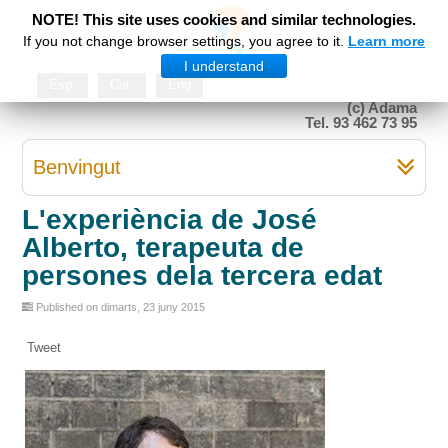
NOTE! This site uses cookies and similar technologies.
If you not change browser settings, you agree to it.
Learn more
I understand
Esp
Cat
Eng
(c) Adama
Tel. 93 462 73 95
Benvingut
L'experiència de José
Alberto, terapeuta de
persones dela tercera edat
Published on dimarts, 23 juny 2015
Tweet