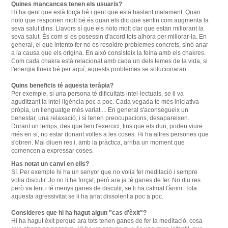
Quines mancances tenen els usuaris?
Hi ha gent que està força bé i gent que està bastant malament.
Quan
noto que responen molt bé és quan els dic que sentin com augmenta la
seva salut dins.
Llavors sí que els noto molt clar que estan millorant la
seva salut.
És com si es posessin d'acord tots alhora per millorar-la.
En
general, el que intento fer no és resoldre problemes concrets, sinó anar
a la causa que els origina.
En això consisteix la feina amb els chakres.
Com cada chakra està relacionat amb cada un dels temes de la vida, si
l'energia flueix bé per aquí, aquests problemes se solucionaran.
Quins beneficis té aquesta teràpia?
Per exemple, si una persona té dificultats intel·lectuals, se li va
aguditzant la intel·ligència poc a poc.
Cada vegada té més iniciativa
pròpia, un llenguatge més variat ... En general s'aconsegueix un
benestar, una relaxació, i si tenen preocupacions, desapareixen.
Durant un temps, des que fem l'exercici, fins que els duri, poden viure
més en si, no estar donant voltes a les coses.
Hi ha altres persones que
s'obren.
Mai diuen res i, amb la pràctica, arriba un moment que
comencen a expressar coses.
Has notat un canvi en ells?
Sí. Per exemple hi ha un senyor que no volia fer meditació i sempre
volia discutir.
Jo no li he forçat, però ara ja té ganes de fer.
No diu res
però va fent i té menys ganes de discutir, se li ha calmat l'ànim.
Tota
aquesta agressivitat se li ha anat dissolent a poc a poc.
Consideres que hi ha hagut algun "cas d'èxit"?
Hi ha hagut èxit perquè ara tots tenen ganes de fer la meditació, cosa