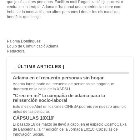
que jo sé a altres persones.
Faciliten molt l'organització i jo puc estar
centrat en la teràpia.
Adama m'ha donat una experiència sobre com
treballar la meditació amb altres persones i donar-los els mateixos
beneficis que tinc jo.
Paloma Domínguez
Equip de Comunicació Adama
Redactora
| ÚLTIMS ARTICLES |
Adama en el recuento personas sin hogar
Adama forma parte del recuento de personas sin hogar que
duermen en la calle de la XAPSLL
"Creo en mí" la campaña de adama para la
reinserción socio-laboral
Este mes de Abril en los cines CINESA podréis ver nuestro anuncio
antes de las películas
CÁPSULAS 10X10’
El pasado 18 de marzo se llevó a cabo, en el espacio CosmoCaixa
de Barcelona, la 4ª edición de la Jornada 10x10’ Capsulas de
Innovación Social.