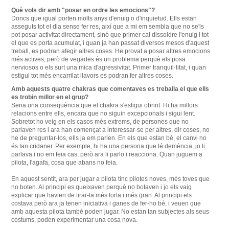
Què
vols dir
amb
"posar
en ordre les
emocions
"?
Doncs que
igual
porten molts
anys
d'enuig o
d'inquietud
.
Ells
estan
asseguts
tot el dia
sense
fer res,
així
que a mi
em
sembla
que
no se'ls
pot posar
activitat
directament, sinó que
primer cal
dissoldre
l'enuig
i
tot
el que
es
porta
acumulat,
i
quan
ja han
passat
diversos
mesos d'aquest
treball
,
es
podran afegir
altres coses.
He
provat
a posar
altres emocions
més
actives
,
però de vegades
és
un problema perquè
els posa
nerviosos
o
els surt
una mica
d'agressivitat
.
Primer
tranquil·litat
,
i
quan
estigui tot
més
encarrilat
llavors
es
podran
fer altres
coses.
Amb aquests quatre chakras que comentaves es treballa el que ells
es trobin millor en el grup?
Seria una conseqüència que el chakra s'estigui obrint.
Hi ha millors
relacions entre ells, encara que no siguin excepcionals i sigui lent.
Sobretot ho veig en els casos més extrems, de persones que no
parlaven res i ara han començat a interessar-se per altres, dir coses, no
he de preguntar-los, ells ja em parlen.
En els que estan bé, el canvi no
és tan cridaner.
Per exemple, hi ha una persona que té demència, jo li
parlava i no em feia cas, però ara li parlo i reacciona.
Quan juguem a
pilota, l'agafa, cosa que abans no feia.
En aquest sentit, ara per jugar a pilota tinc pilotes noves, més toves que
no boten.
Al principi es queixaven perquè no botaven i jo els vaig
explicar que havien de tirar-la més forta i més gran.
Al principi els
costava però ara ja tenen iniciativa i ganes de fer-ho bé, i veuen que
amb aquesta pilota també poden jugar.
No estan tan subjectes als seus
costums, poden experimentar una cosa nova.