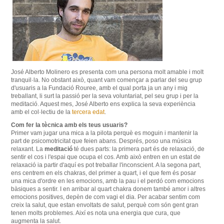
José Alberto
Molinero
es
presenta com una
persona
molt
amable i
molt
tranquil·la.
No obstant això
, quant
vam començar
a parlar del seu
grup
d'usuaris a la
Fundació Rouree,
amb
el qual porta
ja
un any
i
mig
treballant
,
li surt
la passió
per la seva
voluntariat
,
pel seu grup i
per
la
meditació
.
Aquest
mes
, José
Alberto
ens
explica la seva
experiència
amb
el col·lectiu de la
tercera
edat
.
Com
fer
la
tècnica
amb els teus
usuaris
?
Primer
vam jugar
una mica
a la pilota
perquè
es
moguin
i
mantenir
la
part
de psicomotricitat
que feien
abans
.
Després,
poso
una música
relaxant.
La
meditació
té
dues
parts
:
la primera
part
és
de relaxació
, de
sentir
el cos
i l'espai que
ocupa
el cos.
Amb
això
entren
en
un estat
de
relaxació
ia partir d'aquí
es
pot
treballar
l'inconscient
.
A la
segona
part
,
ens
centrem en
els
chakras
, del primer a
quart,
i el que
fem
és posar
una mica
d'ordre en
les
emocions
,
amb
la pau i el
perdó
com
emocions
bàsiques
a sentir.
I en arribar
al quart
chakra
donem
també amor
i
altres
emocions
positives
,
depèn
de com
vagi el
dia
.
Per acabar
sentim
com
creix la
salut
, que estan
envoltats
de
salut
,
perquè com
són gent gran
tenen
molts
problemes
.
Així
es nota
una
energia
que cura
, que
augmenta la
salut
.