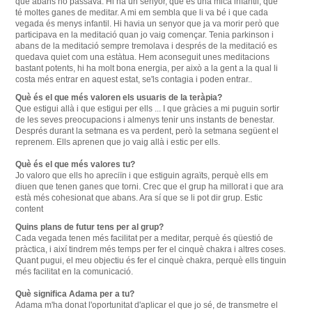
que abans no passava.
Hi ha un senyor, que és una mica infantil, que
té moltes ganes de meditar.
A mi em sembla que li va bé i que cada
vegada és menys infantil.
Hi havia un senyor que ja va morir però que
participava en la meditació quan jo vaig començar.
Tenia parkinson i
abans de la meditació sempre tremolava i després de la meditació es
quedava quiet com una estàtua.
Hem aconseguit unes meditacions
bastant potents, hi ha molt bona energia, per això a la gent a la qual li
costa més entrar en aquest estat, se'ls contagia i poden entrar.
.
Què és el que més valoren els usuaris de la teràpia?
Que estigui allà i que estigui per ells ... I que gràcies a mi puguin sortir
de les seves preocupacions i almenys tenir uns instants de benestar.
Després durant la setmana es va perdent, però la setmana següent el
reprenem.
Ells aprenen que jo vaig allà i estic per ells.
Què és el que més valores tu?
Jo valoro que ells ho apreciïn i que estiguin agraïts, perquè ells em
diuen que tenen ganes que torni.
Crec que el grup ha millorat i que ara
està més cohesionat que abans.
Ara sí que se li pot dir grup.
Estic
content
Quins plans de futur tens per al grup?
Cada vegada tenen més facilitat per a meditar, perquè és qüestió de
pràctica, i així tindrem més temps per fer el cinquè chakra i altres coses.
Quant pugui, el meu objectiu és fer el cinquè chakra, perquè ells tinguin
més facilitat en la comunicació.
Què significa Adama per a tu?
Adama m'ha donat l'oportunitat d'aplicar el que jo sé, de transmetre el