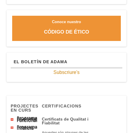
Conoce nuestro
CÓDIGO DE ÉTICO
EL BOLETÍN DE ADAMA
Subscriure's
PROJECTES
CERTIFICACIONS
EN CURS
Programa
Diversitat
Certificats
de Qualitat
i
Funcional
Fiabilitat
Programa
Infància
Aquestes són
algunes
de
les