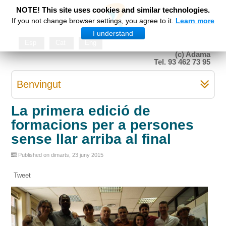
NOTE! This site uses cookies and similar technologies.
If you not change browser settings, you agree to it.
Learn more
I understand
Esp
Cat
Eng
(c) Adama
Tel. 93 462 73 95
Benvingut
La primera edició de
formacions per a persones
sense llar arriba al final
Published on dimarts, 23 juny 2015
Tweet