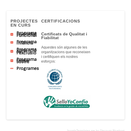
PROJECTES
CERTIFICACIONS
EN CURS
Programa
Diversitat
Certificats
de Qualitat
i
Funcional
Fiabilitat
Programa
Infància
Aquestes són
algunes
de
les
Programa
Prevenció
de
organitzacions que
reconeixen
l’exclusió
i
certifiquen
els nostres
Programa
Sense
Sostre
esforços
:
Programes
JoomlaTemplates.me by Discount Bluehost