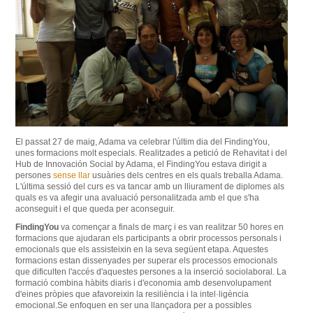
El passat
27 de maig,
Adama
va celebrar
l'últim dia del
FindingYou
,
unes
formacions
molt
especials
.
Realitzades a petició de
Rehavitat
i del
Hub de Innovación Social by Adama
,
el
FindingYou
estava dirigit a
persones
sense llar
usuàries
dels
centres
en els
quals
treballa
Adama
.
L'última
sessió
del curs
es
va tancar
amb
un lliurament
de diplomes als
quals
es va afegir una
avaluació
personalitzada amb
el que s'ha
aconseguit
i el que
queda per
aconseguir.
FindingYou
va començar a finals
de març
i
es van realitzar
50
hores
en
formacions
que ajudaran els
participants
a obrir
processos
personals
i
emocionals
que
els assisteixin
en la seva
següent etapa.
Aquestes
formacions
estan
dissenyades
per superar els
processos
emocionals
que
dificulten
l'accés d'aquestes
persones
a la inserció
sociolaboral
.
La
formació
combina
hàbits
diaris
i
d'economia
amb
desenvolupament
d'eines
pròpies que
afavoreixin
la resiliència
i la intel·ligència
emocional.Se
enfoquen
en
ser una
llançadora
per a possibles