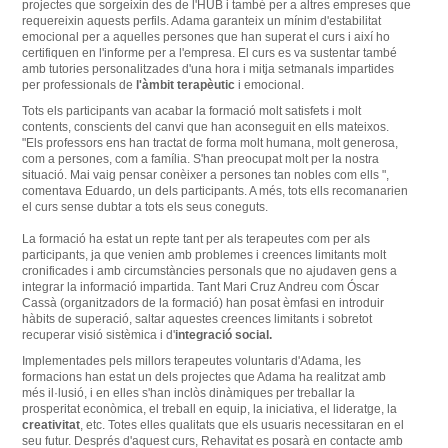
projectes que sorgeixin
des de l'
HUB
i
també
per a altres empreses
que
requereixin
aquests
perfils
.
Adama
garanteix un
mínim
d'estabilitat
emocional
per a aquelles
persones
que han
superat el
curs
i així ho
certifiquen
en l'informe
per a l'empresa
.
El curs
es va sustentar
també
amb
tutories
personalitzades
d'una
hora
i mitja
setmanals
impartides
per
professionals de
l'àmbit
terapèutic
i
emocional
.
Tots
els
participants
van acabar
la
formació
molt
satisfets i
molt
contents
, conscients
del canvi que
han aconseguit
en ells
mateixos
.
"
Els professors
ens han
tractat
de
forma
molt humana
,
molt generosa
,
com a persones,
com a família
.
S'han
preocupat
molt per la nostra
situació.
Mai
vaig pensar
conèixer
a
persones tan
nobles com
ells
"
,
comentava
Eduardo
, un dels
participants
.
A més, tots
ells
recomanarien
el curs sense
dubtar
a tots els seus
coneguts
.
La formació
ha
estat un repte
tant
per als
terapeutes
com
per als
participants
,
ja
que venien
amb
problemes
i
creences
limitants
molt
cronificades
i
amb
circumstàncies
personals que no
ajudaven
gens a
integrar la
informació
impartida
.
Tant
Mari Cruz
Andreu
com Óscar
Cassà
(
organitzadors de la
formació
)
han posat èmfasi
en
introduir
hàbits
de superació
, saltar
aquestes
creences
limitants
i
sobretot
recuperar
visió
sistèmica
i
d'
integració
social
.
Implementades
pels
millors
terapeutes
voluntaris
d'Adama
,
les
formacions han
estat un dels
projectes que
Adama
ha realitzat
amb
més
il·lusió,
i
en
elles s'han
inclòs
dinàmiques
per treballar la
prosperitat
econòmica
, el treball en
equip, la
iniciativa
,
el lideratge, la
creativitat
,
etc.
Totes
elles
qualitats que
els
usuaris
necessitaran
en el
seu futur
.
Després d'aquest
curs
,
Rehavitat
es posarà
en
contacte
amb