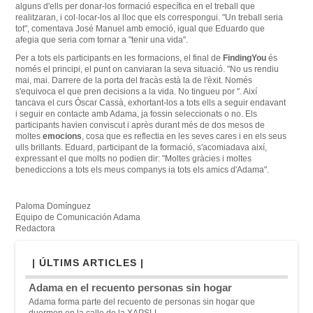
alguns
d'ells per
donar-los
formació
específica
en el treball
que
realitzaran,
i
col·locar-los al
lloc
que els correspongui
.
"
Un treball
seria
tot"
,
comentava
José
Manuel
amb
emoció
, igual que
Eduardo
que
afegia
que seria com
tornar a "
tenir una vida".
Per a tots
els
participants en
les
formacions
, el final
de
FindingYou
és
només el
principi, el
punt on
canviaran la seva
situació.
"
No us
rendiu
mai
, mai.
Darrere
de la porta del
fracàs està
la de l'èxit
.
Només
s'equivoca el
que pren
decisions
a la vida.
No
tingueu
por "
.
Així
tancava el
curs
Óscar
Cassà,
exhortant-los a
tots
ells
a seguir endavant
i seguir en
contacte
amb
Adama
,
ja fossin
seleccionats
o
no.
Els
participants
havien
conviscut
i après
durant més
de dos
mesos
de
moltes
emocions
,
cosa que es
reflectia
en les seves cares
i
en els seus
ulls
brillants
.
Eduard,
participant de la
formació
,
s'acomiadava
així
,
expressant el que
molts no
podien dir
:
"Moltes
gràcies
i
moltes
benediccions
a tots els meus
companys
ia tots
els
amics
d'Adama
"
.
Paloma Domínguez
Equipo de Comunicación Adama
Redactora
| ÚLTIMS ARTICLES |
Adama en el recuento personas sin hogar
Adama forma parte del recuento de personas sin hogar que
duermen en la calle de la XAPSLL