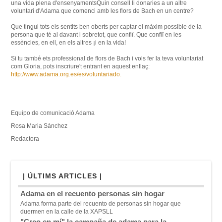
una vida
plena
d'ensenyaments
Quin consell
li
donaries
a un altre
voluntari
d'Adama
que
comenci
amb
les
flors
de Bach
en un centre
?
Que tingui
tots
els
sentits
ben oberts
per
captar el màxim
possible
de la
persona que
té al davant i
sobretot, que
confiï
.
Que
confiï en
les
essències
, en ell,
en els altres
¡
i en la vida
!
Si
tu
també ets
professional
de flors
de Bach
i vols
fer la teva
voluntariat
com Gloria
,
pots
inscriure't
entrant en
aquest
enllaç
:
http://www.adama.org.es/es/voluntariado
.
Equipo de comunicació Adama
Rosa Maria Sánchez
Redactora
| ÚLTIMS ARTICLES |
Adama en el recuento personas sin hogar
Adama forma parte del recuento de personas sin hogar que
duermen en la calle de la XAPSLL
"Creo en mí" la campaña de adama para la