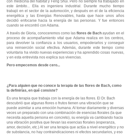
con medicina del hábitat y Feng Shui. Pero no siempre ha trabajado en
este ámbito... Ella es ingeniera industrial. Durante mucho tiempo
trabajó en el sector de la automoción, y después en el de la eficiencia
energética y las Energías Renovables, hasta que hace unos años
decidió enfocarse hacia la energía de las personas. Y fue entonces
cuando se encontró con Adama.
A través de Gloria, conoceremos como las
flores de Bach
ayudan en el
proceso de acompañamiento vital que Adama realiza en los centros,
para devolver la confianza a los usuarios, empoderarlos y conseguir
una reinserción social efectiva. Además, durante este tiempo como
voluntaria ha vivido nuevas experiencias y ha aprendido cosas nuevas,
y en esta entrevista nos explica sus vivencias.
Pero empecemos desde cero...
¿Para alguien que no conoce la terapia de las flores de Bach, como
la definirías, en qué consiste?
Es una terapia que trabaja con la energía de las flores. El Dr. Bach
descubrió que algunas flores o frutos tienen una vibración que se
puede asimilar a una emoción humana. Al tomar diariamente y diversas
veces un preparado con una combinación de esencias florales (la que
necesita aquella persona en concreto), su energía va cambiando hacia
una vibración positiva que llevan las esencias florales (esperanza,
amor, decisión, etc.) Al ser una terapia que actúa a nivel energético y no
de substancia, no hay contraindicaciones ni efectos secundarios, y eso