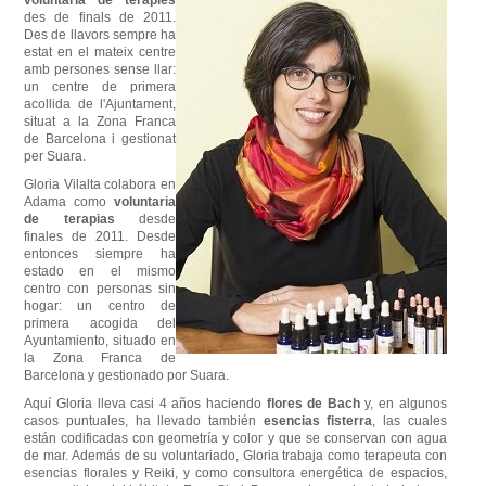
des de finals
de
2011.
Des de llavors
sempre
ha
estat
en el mateix
centre
amb
persones
sense
llar
:
un centre
de primera
acollida de l'Ajuntament
,
situat
a la Zona
Franca
de
Barcelona
i
gestionat
per
Suara
.
Gloria Vilalta colabora en
Adama como
voluntaria
de terapias
desde
finales de 2011. Desde
entonces siempre ha
estado en el mismo
centro con personas sin
hogar: un centro de
primera acogida del
Ayuntamiento, situado en
la Zona Franca de
Barcelona y gestionado por Suara.
Aquí Gloria lleva casi 4 años haciendo
flores de Bach
y, en algunos
casos puntuales, ha llevado también
esencias fisterra
, las cuales
están codificadas con geometría y color y que se conservan con agua
de mar. Además de su voluntariado, Gloria trabaja como terapeuta con
esencias florales y Reiki, y como consultora energética de espacios,