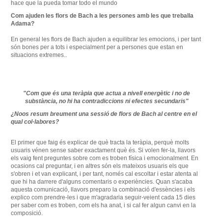
hace que la pueda tomar todo el mundo
Com
ajuden
les
flors
de Bach
a
les
persones
amb
les
que
treballa
Adama
?
En general les
flors
de Bach
ajuden
a equilibrar les
emocions
,
i
per tant
són
bones
per a tots i
especialment
per a persones que
estan
en
situacions
extremes
.
.
"
Com que és una
teràpia que
actua
a
nivell
energètic
i no
de
substància
,
no hi ha
contradiccions
ni efectes
secundaris
"
¿
Noos
resum
breument una
sessió
de flors de
Bach al
centre
en el
qual
col·labores
?
El primer que
faig
és explicar de
què tracta
la teràpia,
perquè molts
usuaris
vénen sense
saber exactament
què és.
Si
volen
fer-la,
llavors
els vaig
fent
preguntes
sobre com
es
troben
física
i
emocionalment
.
En
ocasions
cal preguntar
,
i
en altres
són
els
mateixos usuaris els que
s'obren
i et
van explicant
,
i
per tant
,
només
cal
escoltar
i estar
atenta al
que
hi ha darrere
d'alguns
comentaris
o
experiències.
Quan s'acaba
aquesta
comunicació
,
llavors
preparo
la combinació
d'essències
i
els
explico
com
prendre-les i
que
m'agradaria
seguir-
veient cada
15
dies
per saber com
es
troben, com
els ha
anat
,
i
si cal
fer algun canvi en
la
composició.