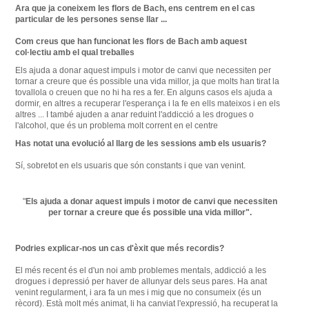
Ara que ja
coneixem
les
flors
de Bach
,
ens
centrem en el
cas
particular
de les
persones
sense
llar
...
Com
creus que
han funcionat
les
flors
de Bach
amb aquest
col·lectiu
amb
el qual
treballes
Els ajuda a
donar aquest impuls
i motor
de canvi que
necessiten per
tornar
a creure que
és
possible una
vida
millor
,
ja
que
molts han
tirat la
tovallola
o
creuen
que
no hi ha
res a fer.
En
alguns casos
els ajuda a
dormir
, en altres
a recuperar
l'esperança
i la fe
en ells
mateixos
i
en els
altres
...
I també
ajuden
a anar
reduint
l'addicció a
les
drogues o
l'alcohol
, que és un
problema molt
corrent en el
centre
Has
notat una
evolució al llarg
de
les
sessions
amb
els
usuaris
?
Sí
,
sobretot
en
els
usuaris que
són
constants
i
que
van
venint.
"
Els ajuda
a donar aquest impuls
i motor
de canvi que
necessiten
per tornar
a creure que
és
possible una
vida
millor
"
.
Podries explicar-nos un cas d'èxit que més recordis?
El més recent és el d'un noi amb problemes mentals, addicció a les
drogues i depressió per haver de allunyar dels seus pares.
Ha anat
venint regularment, i ara fa un mes i mig que no consumeix (és un
rècord).
Està molt més animat, li ha canviat l'expressió, ha recuperat la