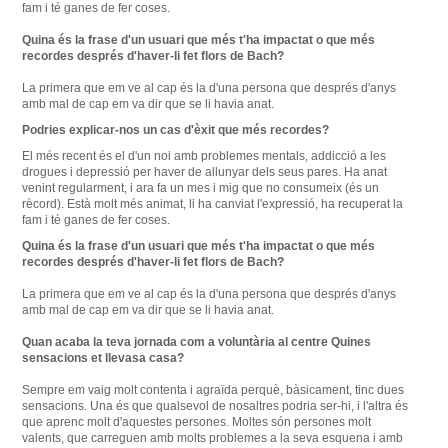
fam i té ganes de fer coses.
Quina és la frase d'un usuari que més t'ha impactat o que més
recordes després d'haver-li fet flors de Bach?
La primera que em ve al cap és la d'una persona que després d'anys
amb mal de cap em va dir que se li havia anat.
Podries
explicar-nos un
cas
d'èxit que
més
recordes
?
El
més
recent
és
el d'un noi
amb
problemes
mentals
, addicció
a les
drogues
i
depressió
per haver de
allunyar dels seus
pares
.
Ha anat
venint
regularment
,
i
ara
fa un
mes
i mig que
no consumeix
(
és un
rècord
)
.
Està
molt més
animat
,
li ha
canviat
l'expressió,
ha
recuperat
la
fam
i
té
ganes de
fer coses
.
Quina
és
la frase d'un
usuari que
més
t'ha
impactat
o
que més
recordes
després
d'haver-li
fet
flors
de Bach
?
La
primera que em
ve al cap
és
la d'una
persona
que després d'anys
amb
mal de cap
em va dir
que se li havia
anat
.
Quan
acaba
la teva jornada
com a voluntària al
centre
Quines
sensacions
et
llevasa
casa
?
Sempre
em
vaig molt
contenta i
agraïda
perquè,
bàsicament
,
tinc
dues
sensacions
.
Una és
que
qualsevol de
nosaltres
podria
ser-hi
,
i
l'altra és
que
aprenc
molt d'aquestes
persones
.
Moltes
són
persones
molt
valents, que
carreguen
amb
molts problemes
a la seva esquena
i
amb