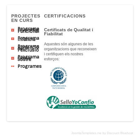
PROJECTES
CERTIFICACIONS
EN CURS
Programa
Diversitat
Certificats
de Qualitat
i
Funcional
Fiabilitat
Programa
Infància
Aquestes són
algunes
de
les
Programa
Prevenció
de
organitzacions que
reconeixen
l’exclusió
i
certifiquen
els nostres
Programa
Sense
Sostre
esforços
:
Programes
JoomlaTemplates.me by Discount Bluehost