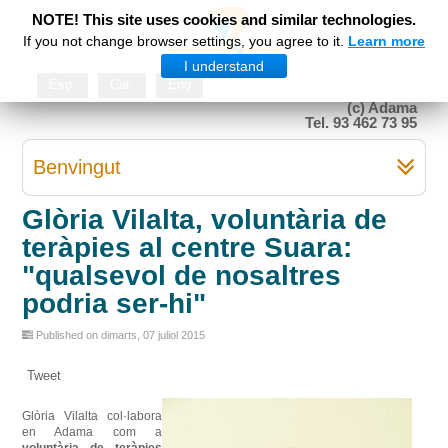
NOTE! This site uses cookies and similar technologies.
If you not change browser settings, you agree to it.
Learn more
I understand
Esp
Cat
Eng
(c) Adama
Tel. 93 462 73 95
Benvingut
Glòria Vilalta, voluntària de
teràpies al centre Suara:
"qualsevol de nosaltres
podria ser-hi"
Published on dimarts, 07 juliol 2015
Tweet
Glòria
Vilalta
col·labora
en
Adama
com a
voluntària
de teràpies