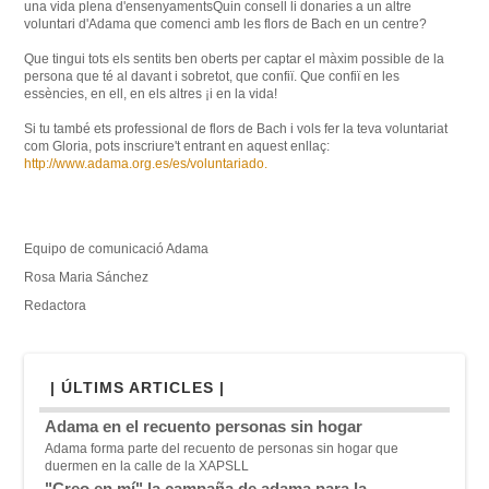
una vida
plena
d'ensenyaments
Quin consell
li
donaries
a un altre
voluntari
d'Adama
que
comenci
amb
les
flors
de Bach
en un centre
?
Que tingui
tots
els
sentits
ben oberts
per
captar el màxim
possible
de la
persona que
té al davant i
sobretot, que
confiï
.
Que
confiï en
les
essències
, en ell,
en els altres
¡
i en la vida
!
Si
tu
també ets
professional
de flors
de Bach
i vols
fer la teva
voluntariat
com Gloria
,
pots
inscriure't
entrant en
aquest
enllaç
:
http://www.adama.org.es/es/voluntariado
.
Equipo de comunicació Adama
Rosa Maria Sánchez
Redactora
| ÚLTIMS ARTICLES |
Adama en el recuento personas sin hogar
Adama forma parte del recuento de personas sin hogar que
duermen en la calle de la XAPSLL
"Creo en mí" la campaña de adama para la