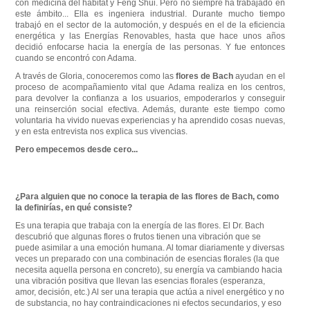
con medicina del hábitat y Feng Shui. Pero no siempre ha trabajado en
este ámbito... Ella es ingeniera industrial. Durante mucho tiempo
trabajó en el sector de la automoción, y después en el de la eficiencia
energética y las Energías Renovables, hasta que hace unos años
decidió enfocarse hacia la energía de las personas. Y fue entonces
cuando se encontró con Adama.
A través de Gloria, conoceremos como las
flores de Bach
ayudan en el
proceso de acompañamiento vital que Adama realiza en los centros,
para devolver la confianza a los usuarios, empoderarlos y conseguir
una reinserción social efectiva. Además, durante este tiempo como
voluntaria ha vivido nuevas experiencias y ha aprendido cosas nuevas,
y en esta entrevista nos explica sus vivencias.
Pero empecemos desde cero...
¿Para alguien que no conoce la terapia de las flores de Bach, como
la definirías, en qué consiste?
Es una terapia que trabaja con la energía de las flores. El Dr. Bach
descubrió que algunas flores o frutos tienen una vibración que se
puede asimilar a una emoción humana. Al tomar diariamente y diversas
veces un preparado con una combinación de esencias florales (la que
necesita aquella persona en concreto), su energía va cambiando hacia
una vibración positiva que llevan las esencias florales (esperanza,
amor, decisión, etc.) Al ser una terapia que actúa a nivel energético y no
de substancia, no hay contraindicaciones ni efectos secundarios, y eso