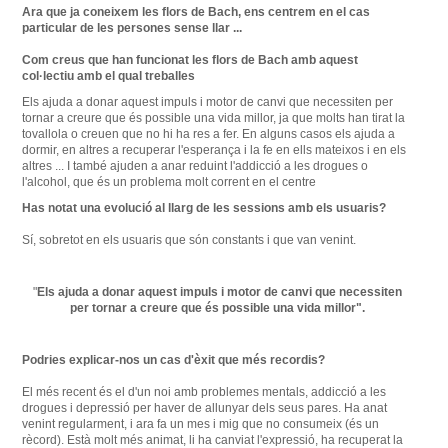
Ara que ja
coneixem
les
flors
de Bach
,
ens
centrem en el
cas
particular
de les
persones
sense
llar
...
Com
creus que
han funcionat
les
flors
de Bach
amb aquest
col·lectiu
amb
el qual
treballes
Els ajuda a
donar aquest impuls
i motor
de canvi que
necessiten per
tornar
a creure que
és
possible una
vida
millor
,
ja
que
molts han
tirat la
tovallola
o
creuen
que
no hi ha
res a fer.
En
alguns casos
els ajuda a
dormir
, en altres
a recuperar
l'esperança
i la fe
en ells
mateixos
i
en els
altres
...
I també
ajuden
a anar
reduint
l'addicció a
les
drogues o
l'alcohol
, que és un
problema molt
corrent en el
centre
Has
notat una
evolució al llarg
de
les
sessions
amb
els
usuaris
?
Sí
,
sobretot
en
els
usuaris que
són
constants
i
que
van
venint.
"
Els ajuda
a donar aquest impuls
i motor
de canvi que
necessiten
per tornar
a creure que
és
possible una
vida
millor
"
.
Podries explicar-nos un cas d'èxit que més recordis?
El més recent és el d'un noi amb problemes mentals, addicció a les
drogues i depressió per haver de allunyar dels seus pares.
Ha anat
venint regularment, i ara fa un mes i mig que no consumeix (és un
rècord).
Està molt més animat, li ha canviat l'expressió, ha recuperat la