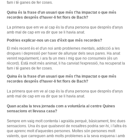
fam i té ganes de fer coses.
Quina és la frase d'un usuari que més t'ha impactat o que més
recordes després d'haver-li fet flors de Bach?
La primera que em ve al cap és la d'una persona que després d'anys
amb mal de cap em va dir que se li havia anat.
Podries
explicar-nos un
cas
d'èxit que
més
recordes
?
El
més
recent
és
el d'un noi
amb
problemes
mentals
, addicció
a les
drogues
i
depressió
per haver de
allunyar dels seus
pares
.
Ha anat
venint
regularment
,
i
ara
fa un
mes
i mig que
no consumeix
(
és un
rècord
)
.
Està
molt més
animat
,
li ha
canviat
l'expressió,
ha
recuperat
la
fam
i
té
ganes de
fer coses
.
Quina
és
la frase d'un
usuari que
més
t'ha
impactat
o
que més
recordes
després
d'haver-li
fet
flors
de Bach
?
La
primera que em
ve al cap
és
la d'una
persona
que després d'anys
amb
mal de cap
em va dir
que se li havia
anat
.
Quan
acaba
la teva jornada
com a voluntària al
centre
Quines
sensacions
et
llevasa
casa
?
Sempre
em
vaig molt
contenta i
agraïda
perquè,
bàsicament
,
tinc
dues
sensacions
.
Una és
que
qualsevol de
nosaltres
podria
ser-hi
,
i
l'altra és
que
aprenc
molt d'aquestes
persones
.
Moltes
són
persones
molt
valents, que
carreguen
amb
molts problemes
a la seva esquena
i
amb