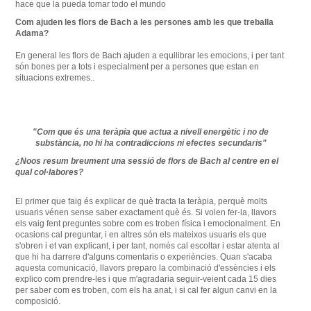
hace que la pueda tomar todo el mundo
Com
ajuden
les
flors
de Bach
a
les
persones
amb
les
que
treballa
Adama
?
En general les
flors
de Bach
ajuden
a equilibrar les
emocions
,
i
per tant
són
bones
per a tots i
especialment
per a persones que
estan
en
situacions
extremes
.
.
"
Com que és una
teràpia que
actua
a
nivell
energètic
i no
de
substància
,
no hi ha
contradiccions
ni efectes
secundaris
"
¿
Noos
resum
breument una
sessió
de flors de
Bach al
centre
en el
qual
col·labores
?
El primer que
faig
és explicar de
què tracta
la teràpia,
perquè molts
usuaris
vénen sense
saber exactament
què és.
Si
volen
fer-la,
llavors
els vaig
fent
preguntes
sobre com
es
troben
física
i
emocionalment
.
En
ocasions
cal preguntar
,
i
en altres
són
els
mateixos usuaris els que
s'obren
i et
van explicant
,
i
per tant
,
només
cal
escoltar
i estar
atenta al
que
hi ha darrere
d'alguns
comentaris
o
experiències.
Quan s'acaba
aquesta
comunicació
,
llavors
preparo
la combinació
d'essències
i
els
explico
com
prendre-les i
que
m'agradaria
seguir-
veient cada
15
dies
per saber com
es
troben, com
els ha
anat
,
i
si cal
fer algun canvi en
la
composició.