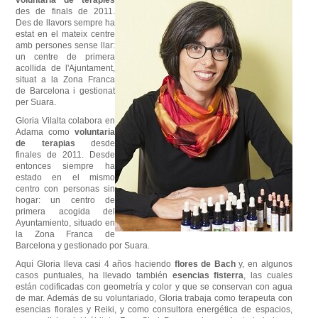
des de finals
de
2011.
Des de llavors
sempre
ha
estat
en el mateix
centre
amb
persones
sense
llar
:
un centre
de primera
acollida de l'Ajuntament
,
situat
a la Zona
Franca
de
Barcelona
i
gestionat
per
Suara
.
Gloria Vilalta colabora en
Adama como
voluntaria
de terapias
desde
finales de 2011. Desde
entonces siempre ha
estado en el mismo
centro con personas sin
hogar: un centro de
primera acogida del
Ayuntamiento, situado en
la Zona Franca de
Barcelona y gestionado por Suara.
Aquí Gloria lleva casi 4 años haciendo
flores de Bach
y, en algunos
casos puntuales, ha llevado también
esencias fisterra
, las cuales
están codificadas con geometría y color y que se conservan con agua
de mar. Además de su voluntariado, Gloria trabaja como terapeuta con
esencias florales y Reiki, y como consultora energética de espacios,