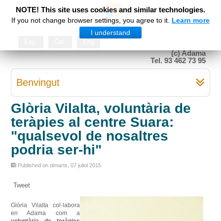
NOTE! This site uses cookies and similar technologies.
If you not change browser settings, you agree to it.
Learn more
I understand
Esp
Cat
Eng
(c) Adama
Tel. 93 462 73 95
Benvingut
Glòria Vilalta, voluntària de
teràpies al centre Suara:
"qualsevol de nosaltres
podria ser-hi"
Published on dimarts, 07 juliol 2015
Tweet
Glòria
Vilalta
col·labora
en
Adama
com a
voluntària
de teràpies