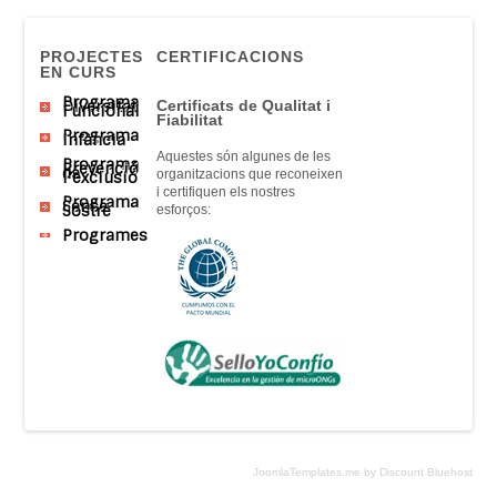
PROJECTES
CERTIFICACIONS
EN CURS
Programa
Diversitat
Certificats
de Qualitat
i
Funcional
Fiabilitat
Programa
Infància
Aquestes són
algunes
de
les
Programa
Prevenció
de
organitzacions que
reconeixen
l’exclusió
i
certifiquen
els nostres
Programa
Sense
Sostre
esforços
:
Programes
JoomlaTemplates.me by Discount Bluehost