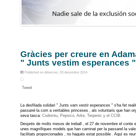
Gràcies per creure en Adama 
" Junts vestim esperances "
Published on dimecres, 03 desembre 2014
Tweet
La desfilada solidari " Junts vam vestir esperances " s'ha fet reali
passarel·la com a veritables princeses , als voluntaris que han
or
seva tasca:
Codorniu
,
Pepsico
,
Arke
,
Terpeni
c y el
CCIB
.
Després de molts mesos de treball , el 27 de novembre el conte es 
unes magnífiques models que han caminat per la passarel·la valen
facilitats proporcionades , no hagués estat possible . Aquí es re