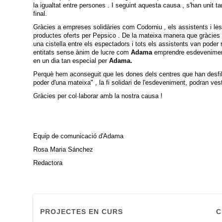
la igualtat entre persones . I seguint aquesta causa , s'han unit t
final.
Gràcies a empreses solidàries com Codorniu , els assistents i les
productes oferts per Pepsico . De la mateixa manera que gràcies a 
una cistella entre els espectadors i tots els assistents van pod
entitats sense ànim de lucre com
Adama
emprendre esdeveniments
en un dia tan especial per
Adama.
Perquè hem aconseguit que les dones dels centres que han desfila
poder d'una mateixa" , la fi solidari de l'esdeveniment, podran ves
Gràcies per col·laborar amb la nostra causa !
Equip de comunicació d'Adama
Rosa Maria Sánchez
Redactora
PROJECTES EN CURS
C