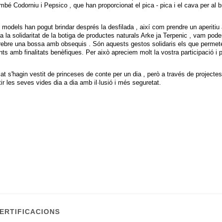
ambé Codorniu i Pepsico , que han proporcionat el pica - pica i el cava per al b
 models han pogut brindar després la desfilada , així com prendre un aperitiu
la solidaritat de la botiga de productes naturals Arke ja Terpenic , vam poder
er rebre una bossa amb obsequis . Són aquests gestos solidaris els que permet
 amb finalitats benèfiques. Per això apreciem molt la vostra participació i 
t s'hagin vestit de princeses de conte per un dia , però a través de projecte
tir les seves vides dia a dia amb il·lusió i més seguretat.
ERTIFICACIONS