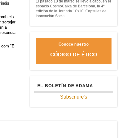
El pasado 18 de marzo se llevó a cabo, en el
rindis
espacio CosmoCaixa de Barcelona, la 4ª
edición de la Jornada 10x10’ Capsulas de
Innovación Social.
 amb els
 sortejar
en a
presència
Conoce nuestro
s com "El
CÓDIGO DE ÉTICO
EL BOLETÍN DE ADAMA
Subscriure's