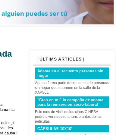
ada
| ÚLTIMS ARTICLES |
Adama en el recuento personas sin
hogar
Adama forma parte del recuento de personas
sin hogar que duermen en la calle de la
XAPSLL
"Creo en mí" la campaña de adama
la
para la reinserción socio-laboral
dama i la
Este mes de Abril en los cines CINESA
podréis ver nuestro anuncio antes de las
películas
color , i
ai i les
CÁPSULAS 10X10’
ixa causa :