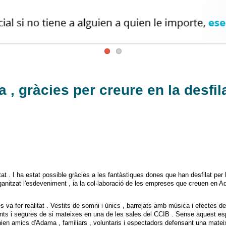
, gràcies per creure en la desfil
tat . I ha estat possible gràcies a les fantàstiques dones que han desfilat per 
ganitzat l'esdeveniment , ia la col·laboració de les empreses que creuen en A
va fer realitat . Vestits de somni i únics , barrejats amb música i efectes de 
ts i segures de si mateixes en una de les sales del CCIB . Sense aquest esp
unien amics d'Adama , familiars , voluntaris i espectadors defensant una mate