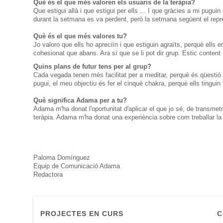
Què és el que més valoren els usuaris de la teràpia?
Que estigui allà i que estigui per ells ... I que gràcies a mi pugu
durant la setmana es va perdent, però la setmana següent el rep
Què és el que més valores tu?
Jo valoro que ells ho apreciïn i que estiguin agraïts, perquè ells
cohesionat que abans.
Ara sí que se li pot dir grup.
Estic content
Quins plans de futur tens per al grup?
Cada vegada tenen més facilitat per a meditar, perquè és qüestió d
pugui, el meu objectiu és fer el cinquè chakra, perquè ells tinguin
Què significa Adama per a tu?
Adama m'ha donat l'oportunitat d'aplicar el que jo sé, de transmetr
teràpia.
Adama m'ha donat una experiència sobre com treballar la m
Paloma Domínguez
Equip de Comunicació Adama
Redactora
PROJECTES EN CURS
C