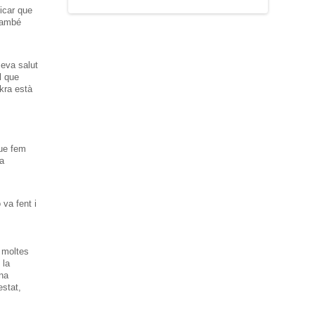
licar que
 també
eva salut
l que
kra està
ue fem
la
 va fent i
é moltes
 la
una
estat,