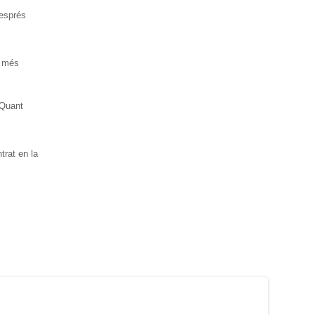
esprés
à més
Quant
ntrat en la