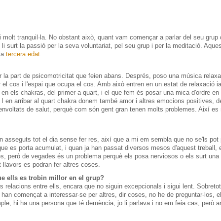
i
molt
tranquil·la.
No obstant això
, quant
vam començar
a parlar del seu
grup
,
li surt
la passió
per la seva
voluntariat
,
pel seu grup i
per
la meditació
.
Aques
la
tercera
edat
.
r
la part
de psicomotricitat
que feien
abans
.
Després,
poso
una música
relaxa
r
el cos
i l'espai que
ocupa
el cos.
Amb
això
entren
en
un estat
de relaxació
i
 en
els
chakras
, del primer a
quart,
i el que
fem
és posar
una mica
d'ordre en
I en arribar
al quart
chakra
donem
també amor
i
altres emocions
positives
,
d
envoltats
de
salut
,
perquè com
són gent gran
tenen
molts
problemes
.
Així
es 
n
asseguts
tot el dia
sense
fer res,
així
que a mi
em
sembla
que
no se'ls
pot
que
es
porta
acumulat,
i
quan
ja han
passat
diversos
mesos d'aquest
treball
,
es
,
però de vegades
és
un problema perquè
els posa
nerviosos
o
els surt
una
t
llavors
es
podran
fer altres
coses.
 ells es trobin millor en el grup?
rs relacions entre ells, encara que no siguin excepcionals i sigui lent.
Sobretot
an començat a interessar-se per altres, dir coses, no he de preguntar-los, e
le, hi ha una persona que té demència, jo li parlava i no em feia cas, però ara