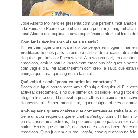
José Alberto
Molinero
es
presenta com una
persona
molt
amable 
a la
Fundació Rouree,
amb
el qual porta
ja
un any
i
mig treballant
José
Alberto
ens
explica la seva
experiència
amb
el col·lectiu de 
Com
fer
la
tècnica
amb els teus
usuaris
?
Primer
vam jugar
una mica
a la pilota
perquè
es
moguin
i
manteni
meditació
té
dues
parts
:
la primera
part
és
de relaxació
, de senti
d'aquí
es
pot
treballar
l'inconscient
.
A la
segona
part
,
ens
centrem
emocions
,
amb
la pau i el
perdó
com
emocions
bàsiques
a sentir.
com
vagi el
dia
.
Per acabar
sentim
com
creix la
salut
, que estan
energia
que cura
, que augmenta la
salut
.
Què
vols dir
amb
"posar
en ordre les
emocions
"?
Doncs que
igual
porten molts
anys
d'enuig o
d'inquietud
.
Ells
esta
activitat
directament, sinó que
primer cal
dissoldre
l'enuig
i
tot
el 
afegir
altres coses.
He
provat
a posar
altres emocions
més
activ
d'agressivitat
.
Primer
tranquil·litat
,
i
quan
estigui tot
més
encarrila
Amb aquests quatre chakras que comentaves es treballa el que
Seria una conseqüència que el chakra s'estigui obrint.
Hi ha millo
en els casos més extrems, de persones que no parlaven res i ara h
parlen.
En els que estan bé, el canvi no és tan cridaner.
Per exemp
reacciona.
Quan juguem a pilota, l'agafa, cosa que abans no feia.