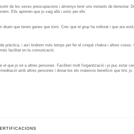
in sortir de les seves preocupacions i almenys tenir uns instants de benestar.
D
renem.
Ells aprenen que jo vaig allà i estic per ells.
 em diuen que tenen ganes que torni.
Crec que el grup ha millorat i que ara est
e pràctica, i així tindrem més temps per fer el cinquè chakra i altres coses.
 més facilitat en la comunicació.
e el que jo sé a altres persones.
Faciliten molt l'organització i jo puc estar ce
editació amb altres persones i donar-los els mateixos beneficis que tinc jo.
ERTIFICACIONS