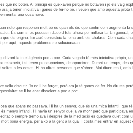
oves que no boten.
Al principi es queixaven perquè no botaven i jo els vaig exp
ò ara ja tenen iniciativa i ganes de fer-ho bé, i veuen que amb aquesta pilota
perimentar una cosa nova.
uan noto que responen molt bé és quan els dic que sentin com augmenta la s
salut.
És com si es posessin d'acord tots alhora per millorar-la.
En general, e
a que els origina.
En això consisteix la feina amb els chakres.
Com cada cha
 bé per aquí, aquests problemes se solucionaran.
guditzant la intel·ligència poc a poc.
Cada vegada té més iniciativa pròpia, un
na relaxació, i si tenen preocupacions, desapareixen.
Durant un temps, des q
t voltes a les coses.
Hi ha altres persones que s'obren.
Mai diuen res i, amb 
e volia discutir.
Jo no li he forçat, però ara ja té ganes de fer.
No diu res però
ressivitat se li ha anat dissolent a poc a poc.
, cosa que abans no passava.
Hi ha un senyor, que és una mica infantil, que t
és menys infantil.
Hi havia un senyor que ja va morir però que participava en
meditació sempre tremolava i després de la meditació es quedava quiet com 
olt bona energia, per això a la gent a la qual li costa més entrar en aquest 