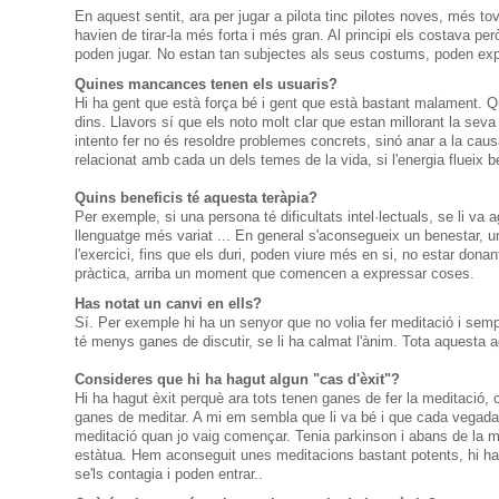
En aquest sentit, ara per jugar a pilota tinc pilotes noves, més t
havien de tirar-la més forta i més gran.
Al principi els costava per
poden jugar.
No estan tan subjectes als seus costums, poden ex
Quines mancances tenen els usuaris?
Hi ha gent que està força bé i gent que està bastant malament.
Q
dins.
Llavors sí que els noto molt clar que estan millorant la seva 
intento fer no és resoldre problemes concrets, sinó anar a la caus
relacionat amb cada un dels temes de la vida, si l'energia flueix
Quins beneficis té aquesta teràpia?
Per exemple, si una persona té dificultats intel·lectuals, se li va a
llenguatge més variat ... En general s'aconsegueix un benestar, u
l'exercici, fins que els duri, poden viure més en si, no estar donan
pràctica, arriba un moment que comencen a expressar coses.
Has notat un canvi en ells?
Sí. Per exemple hi ha un senyor que no volia fer meditació i sempr
té menys ganes de discutir, se li ha calmat l'ànim.
Tota aquesta ag
Consideres que hi ha hagut algun "cas d'èxit"?
Hi ha hagut èxit perquè ara tots tenen ganes de fer la meditació
ganes de meditar.
A mi em sembla que li va bé i que cada vegada 
meditació quan jo vaig començar.
Tenia parkinson i abans de la 
estàtua.
Hem aconseguit unes meditacions bastant potents, hi ha m
se'ls contagia i poden entrar.
.