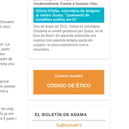
l'esdeveniment.
Coneix
a Susana
i
Gus
.
Glòria Vilalta, voluntària de teràpies
al centre Suara: "qualsevol de
nosaltres podria ser-hi"
d'usuaris
t
mes
,
Des de finals
de
2011
, Glòria
és voluntària
d'Adama
al centre
gestionat
per
Suara
,
on fa
flors
de Bach
.
En
aquesta entrevista
ens
explica com aquesta
teràpia
ajuda
als
nt.
La
usuaris
i la seva experiència
com a
a partir
voluntària
.
les
epèn
de
nota
una
Conoce nuestro
 posar
CÓDIGO DE ÉTICO
es
podran
 mica
 ho veig
lls ja em
EL BOLETÍN DE ADAMA
 li parlo i
Subscriure's