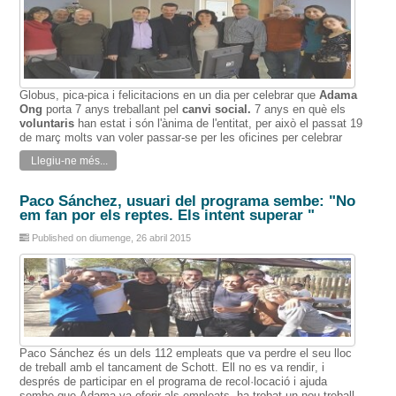
Globus
,
pica
-
pica
i
felicitacions
en un dia
per celebrar que
Adama
Ong
porta
7 anys
treballant
pel
canvi
social
.
7 anys
en què els
voluntaris
han estat i
són l'ànima
de l'entitat,
per això el
passat 19
de març
molts
van voler
passar-se per
les
oficines
per
celebrar
Llegiu-ne més...
Paco Sánchez, usuari del programa sembe: "No
em fan por els reptes. Els intent superar "
Published on diumenge, 26 abril 2015
Paco
Sánchez és
un dels
112
empleats
que va perdre
el seu lloc
de
treball
amb
el tancament de
Schott
.
Ell
no
es va rendir
,
i
després de participar
en el programa
de recol·locació
i ajuda
sembe
que
Adama
va oferir als
empleats
, ha trobat un
nou
treball