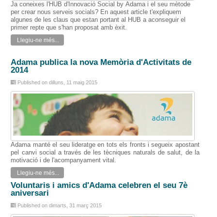
Ja coneixes
l'HUB
d'Innovació Social
by
Adama
i el seu mètode
per crear nous
serveis
socials
?
En
aquest
article
t'expliquem
algunes
de
les
claus que
estan portant al
HUB
a aconseguir el
primer
repte
que s'han proposat
amb
èxit.
Llegiu-ne més...
Adama publica la nova Memòria d'Activitats de
2014
Published on dilluns, 11 maig 2015
Adama
manté el seu
lideratge
en tots
els
fronts
i
segueix
apostant
pel canvi
social
a
través de les tècniques
naturals
de
salut
, de la
motivació
i de l'acompanyament
vital
.
Llegiu-ne més...
Voluntaris i amics d'Adama celebren el seu 7è
aniversari
Published on dimarts, 31 març 2015