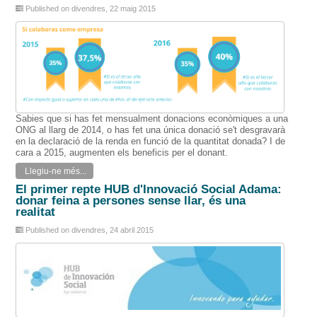
Published on divendres, 22 maig 2015
Sabies que
si
has fet
mensualment
donacions
econòmiques
a
una
ONG
al llarg de
2014
,
o
has fet
una única donació
se't
desgravarà
en la declaració de
la renda
en funció
de la quantitat donada
?
I de
cara
a
2015,
augmenten
els
beneficis
per
el donant
.
Llegiu-ne més...
El primer repte HUB d'Innovació Social Adama:
donar feina a persones sense llar, és una
realitat
Published on divendres, 24 abril 2015