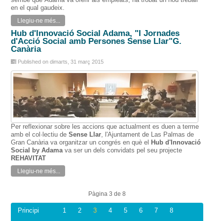
en el qual
gaudeix.
Llegiu-ne més...
Hub d'Innovació Social Adama, "I Jornades
d'Acció Social amb Persones Sense Llar"G.
Canària
Published on dimarts, 31 març 2015
Per reflexionar
sobre les
accions
que actualment
es duen
a terme
amb
el col·lectiu
de
Sense
Llar
, l'Ajuntament
de Las Palmas
de
Gran
Canària
va organitzar
un congrés
en què el
Hub
d'Innovació
Social
by
Adama
va ser
un dels convidats
pel seu projecte
REHAVITAT
Llegiu-ne més...
Pàgina 3 de 8
Principi
1
2
3
4
5
6
7
8