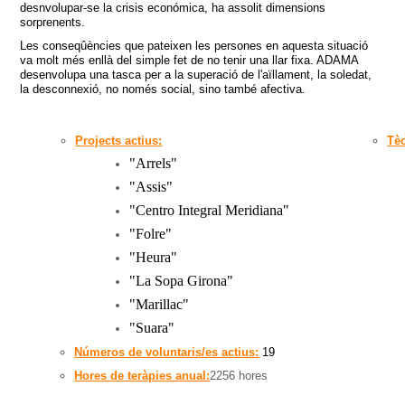
desnvolupar-se la crisis económica, ha assolit dimensions
sorprenents.
Les conseqûències que pateixen les persones en aquesta situació
va molt més enllà del simple fet de no tenir una llar fixa. ADAMA
desenvolupa una tasca per a la superació de l'aïllament, la soledat,
la desconnexió, no només social, sino també afectiva.
Projects actius:
Tè
"Arrels
"
"
Assis
"
"
Centro Integral Meridiana
"
"
Folre
"
"
Heura
"
"
La Sopa Girona
"
"
Marillac
"
"
Suara
"
Números de voluntaris/es actius:
19
Hores de teràpies anual:
2256 hores