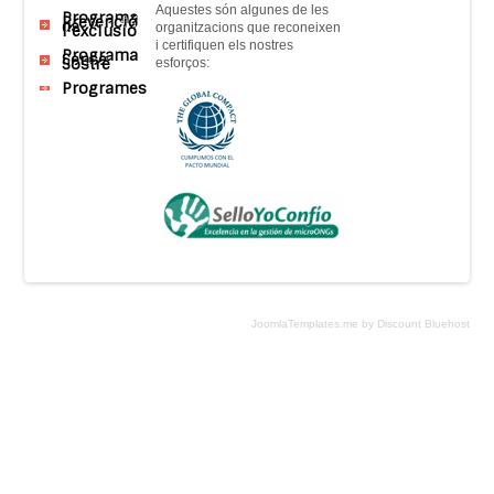
Aquestes són
algunes
de
les
Programa
Prevenció
de
organitzacions que
reconeixen
l’exclusió
i
certifiquen
els nostres
Programa
Sense
Sostre
esforços
:
Programes
JoomlaTemplates.me by Discount Bluehost