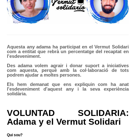
Aquesta
any
adama
ha
participat en el
Vermut
Solidari
com a entitat que
rebrà un
percentatge
del recaptat
en
l'esdeveniment.
Des
adama
volem
agrair
i
donar suport a iniciatives
com aquesta,
perquè
amb
la col·laboració de tots
podrem
ajudar
a
moltes
persones
.
Els hem
demanat que
ens
expliquin
com ha
anat
l'esdeveniment d'aquest
any i la seva
experiència
solidària.
VOLUNTAD SOLIDARIA:
Adama y el Vermut Solidari
Qui sou?