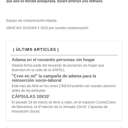
que això és felicitat assegurada, durant almenys una setmana.
Equipo de comunicación Adama
GRACIAS SUSANA Y GUS por vuestra colaboración!
| ÚLTIMS ARTICLES |
Adama en el recuento personas sin hogar
Adama forma parte del recuento de personas sin hogar que
duermen en la calle de la XAPSLL
"Creo en mí" la campaña de adama para la
reinserción socio-laboral
Este mes de Abril en los cines CINESA podréis ver nuestro anuncio
antes de las películas
CÁPSULAS 10X10’
El pasado 18 de marzo se llevó a cabo, en el espacio CosmoCaixa
de Barcelona, la 4ª edición de la Jornada 10x10’ Capsulas de
Innovación Social.