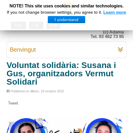
NOTE! This site uses cookies and similar technologies.
If you not change browser settings, you agree to it.
Learn more
I understand
Esp
Cat
Eng
(c) Adama
Tel. 93 462 73 95
Benvingut
Voluntat solidària: Susana i
Gus, organitzadors Vermut
Solidari
Published on dilluns, 19 octubre 2015
Tweet