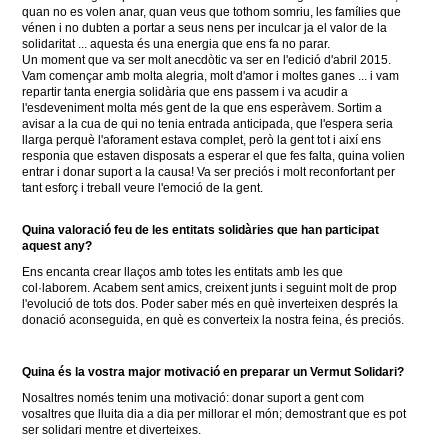
quan no es volen anar, quan veus que tothom somriu, les famílies que
vénen i no dubten a portar a
seus nens per inculcar ja el valor de la
solidaritat ... aquesta és una energia que ens fa no parar.
Un moment que va ser molt anecdòtic va ser en l'edició d'abril 2015.
Vam començar amb molta alegria, molt d'amor i moltes ganes ... i vam
repartir tanta energia solidària que ens passem i va acudir a
l'esdeveniment molta més gent de la que ens esperàvem.
Sortim a
avisar a la cua de qui no tenia entrada anticipada, que l'espera seria
llarga perquè l'aforament estava complet, però la gent tot i així ens
responia que estaven disposats a esperar el que fes falta, quina volien
entrar i donar suport a la causa!
Va ser preciós i molt reconfortant per
tant esforç i treball veure l'emoció de la gent.
Quina valoració feu de les entitats solidàries que han participat
aquest any?
Ens encanta crear llaços amb totes les entitats amb les que
col·laborem.
Acabem sent amics, creixent junts i seguint molt de prop
l'evolució de tots dos.
Poder saber més en què inverteixen després la
donació aconseguida, en què es converteix la nostra feina, és preciós.
Quina és la vostra major motivació en preparar un Vermut Solidari?
Nosaltres només tenim una motivació: donar suport a gent com
vosaltres que lluita dia a dia per millorar el món;
demostrant que es pot
ser solidari mentre et diverteixes.