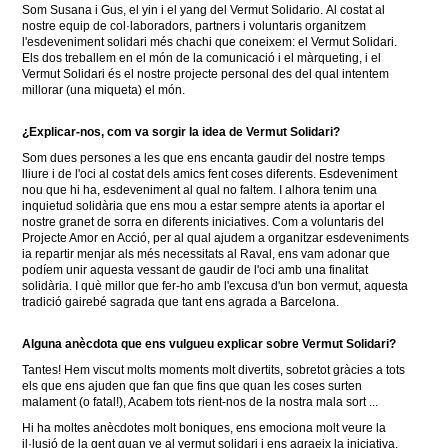
Som Susana i Gus, el yin i el yang del Vermut Solidario.
Al costat al
nostre equip de col·laboradors, partners i voluntaris organitzem
l'esdeveniment solidari més chachi que coneixem: el Vermut Solidari.
Els dos treballem en el món de la comunicació i el màrqueting, i el
Vermut Solidari és el nostre projecte personal des del qual intentem
millorar (una miqueta) el món.
¿Explicar-nos, com va sorgir la idea de Vermut Solidari?
Som dues persones a les que ens encanta gaudir del nostre temps
lliure i de l'oci al costat dels amics fent coses diferents.
Esdeveniment
nou que hi ha, esdeveniment al qual no faltem.
I alhora tenim una
inquietud solidària que ens mou a estar sempre atents ia aportar el
nostre granet de sorra en diferents iniciatives.
Com a voluntaris del
Projecte Amor en Acció, per al qual ajudem a organitzar esdeveniments
ia repartir menjar als més necessitats al Raval, ens vam adonar que
podíem unir aquesta vessant de gaudir de l'oci amb una finalitat
solidària.
I què millor que fer-ho amb l'excusa d'un bon vermut, aquesta
tradició gairebé sagrada que tant ens agrada a Barcelona.
Alguna anècdota que ens vulgueu explicar sobre Vermut Solidari?
Tantes!
Hem viscut molts moments molt divertits, sobretot gràcies a tots
els que ens ajuden que fan que fins que quan les coses surten
malament (o fatal!), Acabem tots rient-nos de la nostra mala sort ...
Hi ha moltes anècdotes molt boniques, ens emociona molt veure la
il·lusió de la gent quan ve al vermut solidari i ens agraeix la iniciativa,