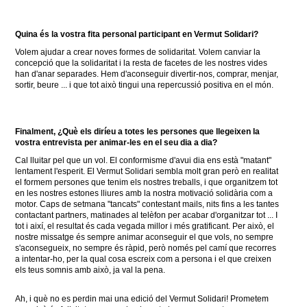
Quina és la vostra fita personal participant en Vermut Solidari?
Volem ajudar a crear noves formes de solidaritat.
Volem canviar la
concepció que la solidaritat i la resta de facetes de les nostres vides
han d'anar separades.
Hem d'aconseguir divertir-nos, comprar, menjar,
sortir, beure ... i que tot això tingui una repercussió positiva en el món.
Finalment, ¿Què els diríeu a totes les persones que llegeixen la
vostra entrevista per animar-les en el seu dia a dia?
Cal lluitar pel que un vol.
El conformisme d'avui dia ens està "matant"
lentament l'esperit.
El Vermut Solidari sembla molt gran però en realitat
el formem persones que tenim els nostres treballs, i que organitzem tot
en les nostres estones lliures amb la nostra motivació solidària com a
motor.
Caps de setmana "tancats" contestant mails, nits fins a les tantes
contactant partners, matinades al telèfon per acabar d'organitzar tot ... I
tot i així, el resultat és cada vegada millor i més gratificant.
Per això, el
nostre missatge és sempre animar aconseguir el que vols, no sempre
s'aconsegueix, no sempre és ràpid, però només pel camí que recorres
a intentar-ho, per la qual cosa escreix com a persona i el que creixen
els teus somnis amb això, ja
val la pena.
Ah, i què no es perdin mai una edició del Vermut Solidari!
Prometem