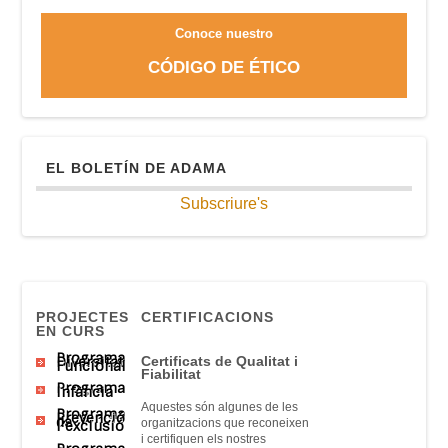
Conoce nuestro
CÓDIGO DE ÉTICO
EL BOLETÍN DE ADAMA
Subscriure's
PROJECTES
CERTIFICACIONS
EN CURS
Programa
Diversitat
Certificats
de Qualitat
i
Funcional
Fiabilitat
Programa
Infància
Aquestes són
algunes
de
les
Programa
Prevenció
de
organitzacions que
reconeixen
l’exclusió
i
certifiquen
els nostres