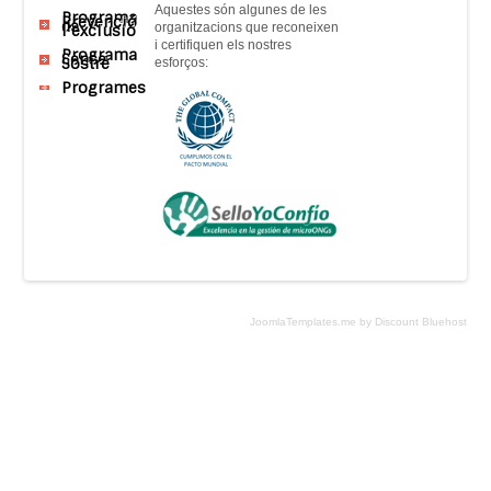
Aquestes són
algunes
de
les
Programa
Prevenció
de
organitzacions que
reconeixen
l’exclusió
i
certifiquen
els nostres
Programa
Sense
Sostre
esforços
:
Programes
JoomlaTemplates.me by Discount Bluehost