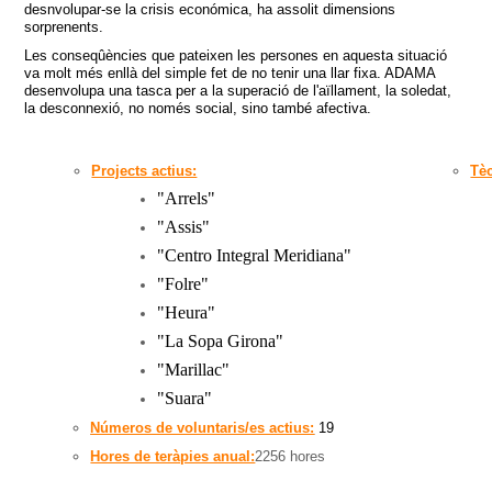
desnvolupar-se la crisis económica, ha assolit dimensions
sorprenents.
Les conseqûències que pateixen les persones en aquesta situació
va molt més enllà del simple fet de no tenir una llar fixa. ADAMA
desenvolupa una tasca per a la superació de l'aïllament, la soledat,
la desconnexió, no només social, sino també afectiva.
Projects actius:
Tè
"Arrels
"
"
Assis
"
"
Centro Integral Meridiana
"
"
Folre
"
"
Heura
"
"
La Sopa Girona
"
"
Marillac
"
"
Suara
"
Números de voluntaris/es actius:
19
Hores de teràpies anual:
2256 hores