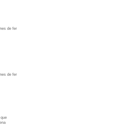
anes de fer
nes de
fer
s que
lena