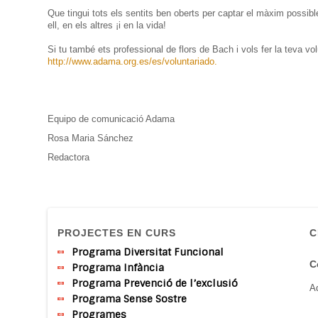
Que tingui
tots
els
sentits
ben oberts
per
captar el màxim
possibl
ell,
en els altres
¡
i en la vida
!
Si
tu
també ets
professional
de flors
de Bach
i vols
fer la teva
vol
http://www.adama.org.es/es/voluntariado
.
Equipo de comunicació Adama
Rosa Maria Sánchez
Redactora
PROJECTES EN CURS
C
Programa Diversitat Funcional
C
Programa Infància
Programa Prevenció de l’exclusió
A
Programa Sense Sostre
Programes