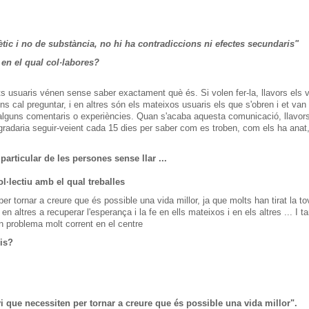
ètic
i no
de substància
,
no hi ha
contradiccions
ni efectes
secundaris
"
en el qual
col·labores
?
ts
usuaris
vénen sense
saber exactament
què és.
Si
volen
fer-la,
llavors
els 
ons
cal preguntar
,
i
en altres
són
els
mateixos usuaris els que
s'obren
i et
van 
alguns
comentaris
o
experiències.
Quan s'acaba
aquesta
comunicació
,
llavor
gradaria
seguir-
veient cada
15
dies
per saber com
es
troben, com
els ha
anat
particular
de les
persones
sense
llar
...
l·lectiu
amb
el qual
treballes
per tornar
a creure que
és
possible una
vida
millor
,
ja
que
molts han
tirat la
to
, en altres
a recuperar
l'esperança
i la fe
en ells
mateixos
i
en els altres
...
I t
n
problema molt
corrent en el
centre
is
?
i que
necessiten per tornar
a creure que
és
possible una
vida
millor
"
.