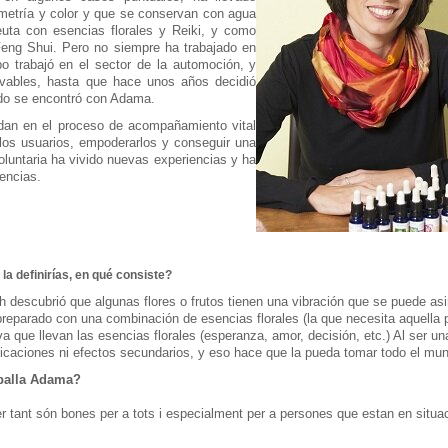
ometría y color y que se conservan con agua
euta con esencias florales y Reiki, y como
Feng Shui. Pero no siempre ha trabajado en
po trabajó en el sector de la automoción, y
ovables, hasta que hace unos años decidió
ndo se encontró con Adama.
an en el proceso de acompañamiento vital
 los usuarios, empoderarlos y conseguir una
oluntaria ha vivido nuevas experiencias y ha
encias.
la definirías, en qué consiste?
ch descubrió que algunas flores o frutos tienen una vibración que se puede asi
reparado con una combinación de esencias florales (la que necesita aquella 
 que llevan las esencias florales (esperanza, amor, decisión, etc.) Al ser un
dicaciones ni efectos secundarios, y eso hace que la pueda tomar todo el mu
balla
Adama
?
r tant són
bones
per a tots i
especialment
per a persones que
estan
en situa