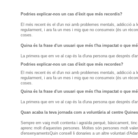
Podries explicar-nos un cas d'èxit que més recordis?
El més recent és el d'un noi amb problemes mentals, addicció a l
regularment, i ara fa un mes i mig que no consumeix (és un rècor
coses.
Quina és la frase d'un usuari que més t'ha impactat o que més
La primera que em ve al cap és la d'una persona que després d'a
Podries
explicar-nos un
cas
d'èxit que
més
recordes
?
El
més
recent
és
el d'un noi
amb
problemes
mentals
, addicció
a 
regularment
,
i
ara
fa un
mes
i mig que
no consumeix
(
és un
rècor
coses
.
Quina
és
la frase d'un
usuari que
més
t'ha
impactat
o
que mé
La
primera que em
ve al cap
és
la d'una
persona
que després d'a
Quan
acaba
la teva jornada
com a voluntària al
centre
Quines
Sempre
em
vaig molt
contenta i
agraïda
perquè,
bàsicament
,
tinc
aprenc
molt d'aquestes
persones
.
Moltes
són
persones
molt
vale
d'ensenyaments
Quin consell
li
donaries
a un altre
voluntari
d'Ada