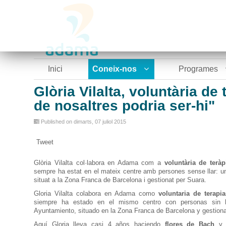
Inici
Coneix-nos
Programes
Glòria Vilalta, voluntària de
de nosaltres podria ser-hi"
Published on dimarts, 07 juliol 2015
Tweet
Glòria
Vilalta
col·labora en
Adama
com a
voluntària
de teràp
sempre
ha
estat
en el mateix
centre
amb
persones
sense
llar
:
u
situat
a la Zona
Franca de
Barcelona
i
gestionat
per
Suara
.
Gloria Vilalta colabora en Adama como
voluntaria de terapia
siempre ha estado en el mismo centro con personas sin h
Ayuntamiento, situado en la Zona Franca de Barcelona y gestion
Aquí Gloria lleva casi 4 años haciendo
flores de Bach
y, 