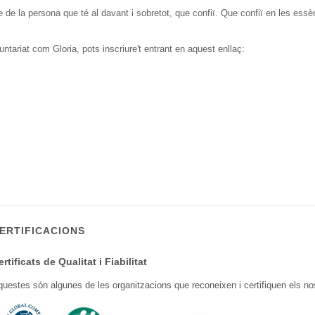
e
de la persona que
té al davant i
sobretot, que
confiï
.
Que
confiï en
les
essè
untariat
com Gloria
,
pots
inscriure't
entrant en
aquest
enllaç
:
ERTIFICACIONS
ertificats
de Qualitat
i
Fiabilitat
questes són
algunes
de
les
organitzacions que
reconeixen
i
certifiquen
els no