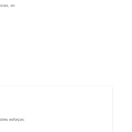
ncies
, en
stres
esforços
: