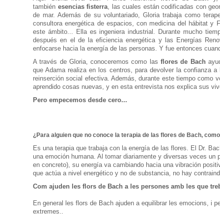
también
esencias fisterra
, las cuales están codificadas con ge
de mar. Además de su voluntariado, Gloria trabaja como terap
consultora energética de espacios, con medicina del hábitat y 
este ámbito... Ella es ingeniera industrial. Durante mucho tiem
después en el de la eficiencia energética y las Energías Ren
enfocarse hacia la energía de las personas. Y fue entonces cua
A través de Gloria, conoceremos como las
flores de Bach
ayud
que Adama realiza en los centros, para devolver la confianza a
reinserción social efectiva. Además, durante este tiempo como v
aprendido cosas nuevas, y en esta entrevista nos explica sus viv
Pero empecemos desde cero...
¿Para alguien que no conoce la terapia de las flores de Bach, como 
Es una terapia que trabaja con la energía de las flores. El Dr. Ba
una emoción humana. Al tomar diariamente y diversas veces un p
en concreto), su energía va cambiando hacia una vibración positiva
que actúa a nivel energético y no de substancia, no hay contrain
Com
ajuden
les
flors
de Bach
a
les
persones
amb
les
que
tre
En general les
flors
de Bach
ajuden
a equilibrar les
emocions
,
i
pe
extremes
.
.