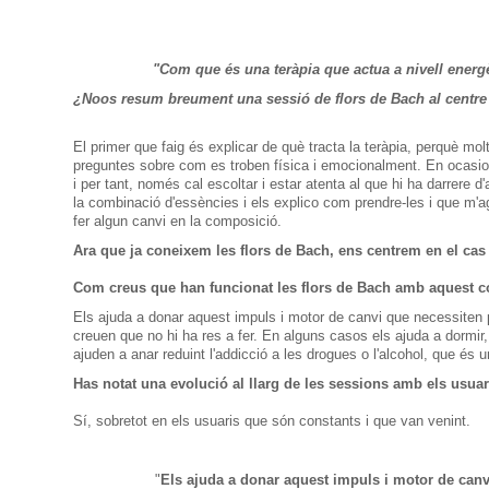
"
Com que és una
teràpia que
actua
a
nivell
energ
¿
Noos
resum
breument una
sessió
de flors de
Bach al
centre
El primer que
faig
és explicar de
què tracta
la teràpia,
perquè mol
preguntes
sobre com
es
troben
física
i
emocionalment
.
En
ocasi
i
per tant
,
només
cal
escoltar
i estar
atenta al que
hi ha darrere
d'
la combinació
d'essències
i
els explico
com
prendre-les i
que
m'a
fer algun canvi en
la composició.
Ara que ja
coneixem
les
flors
de Bach
,
ens
centrem en el
cas
Com
creus que
han funcionat
les
flors
de Bach
amb aquest co
Els ajuda a
donar aquest impuls
i motor
de canvi que
necessiten 
creuen
que
no hi ha
res a fer.
En
alguns casos
els ajuda a
dormir
ajuden
a anar
reduint
l'addicció a
les
drogues o
l'alcohol
, que és u
Has
notat una
evolució al llarg
de
les
sessions
amb
els
usuar
Sí
,
sobretot
en
els
usuaris que
són
constants
i
que
van
venint.
"
Els ajuda
a donar aquest impuls
i motor
de canv