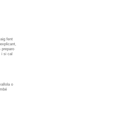
vaig
fent
explicant
,
s
preparo
,
i
si cal
vallola
o
ambé