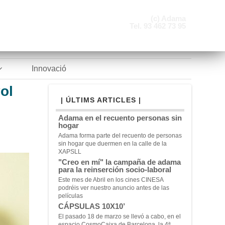
(c) Adama
Tel. 93 462 73 95
Innovació
vol
| ÚLTIMS ARTICLES |
Adama en el recuento personas sin
hogar
Adama forma parte del recuento de personas
sin hogar que duermen en la calle de la
XAPSLL
"Creo en mí" la campaña de adama
para la reinserción socio-laboral
Este mes de Abril en los cines CINESA
podréis ver nuestro anuncio antes de las
películas
CÁPSULAS 10X10’
El pasado 18 de marzo se llevó a cabo, en el
espacio CosmoCaixa de Barcelona, la 4ª