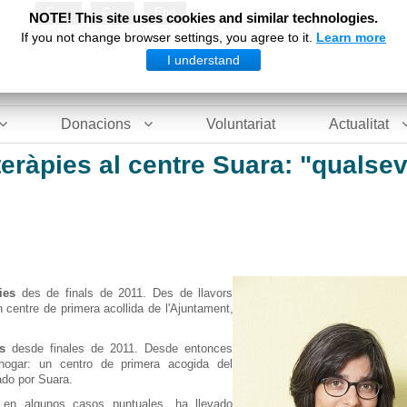
Esp
Cat
Eng
NOTE! This site uses cookies and similar technologies.
If you not change browser settings, you agree to it.
Learn more
I understand
Donacions
Voluntariat
Actualitat
 teràpies al centre Suara: "qualse
ies
des de finals
de
2011.
Des de llavors
n centre
de primera
acollida de l'Ajuntament
,
s
desde finales de 2011. Desde entonces
ogar: un centro de primera acogida del
ado por Suara.
en algunos casos puntuales, ha llevado