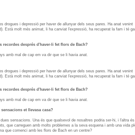
es drogues i depressió per haver de allunyar dels seus pares.
Ha anat venint
d).
Està molt més animat, li ha canviat l'expressió, ha recuperat la fam i té g
 recordes després d'haver-li fet flors de Bach?
nys amb mal de cap em va dir que se li havia anat.
les drogues
i
depressió
per haver de
allunyar dels seus
pares
.
Ha anat
venint
d
)
.
Està
molt més
animat
,
li ha
canviat
l'expressió,
ha
recuperat
la fam
i
té
ga
s
recordes
després
d'haver-li
fet
flors
de Bach
?
nys
amb
mal de cap
em va dir
que se li havia
anat
.
 sensacions
et
llevasa
casa
?
dues sensacions
.
Una és
que
qualsevol de
nosaltres
podria
ser-hi
,
i
l'altra é
nts, que
carreguen
amb
molts problemes
a la seva esquena
i
amb
una vida
p
ma
que
comenci
amb
les
flors
de Bach
en un centre
?