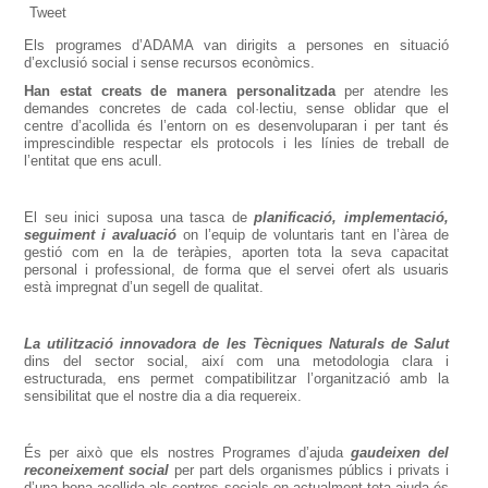
Tweet
Els programes d’ADAMA van dirigits a persones en situació
d’exclusió social i sense recursos econòmics.
Han estat creats de manera personalitzada
per atendre les
demandes concretes de cada col·lectiu, sense oblidar que el
centre d’acollida és l’entorn on es desenvoluparan i per tant és
imprescindible respectar els protocols i les línies de treball de
l’entitat que ens acull.
El seu inici suposa una tasca de
planificació, implementació,
seguiment i avaluació
on l’equip de voluntaris tant en l’àrea de
gestió com en la de teràpies, aporten tota la seva capacitat
personal i professional, de forma que el servei ofert als usuaris
està impregnat d’un segell de qualitat.
La utilització innovadora de les Tècniques Naturals de Salut
dins del sector social, així com una metodologia clara i
estructurada, ens permet compatibilitzar l’organització amb la
sensibilitat que el nostre dia a dia requereix.
És per això que els nostres Programes d’ajuda
gaudeixen del
reconeixement social
per part dels organismes públics i privats i
d’una bona acollida als centres socials on actualment tota ajuda és