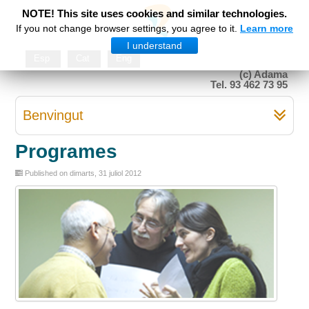
NOTE! This site uses cookies and similar technologies.
If you not change browser settings, you agree to it.
Learn more
I understand
Esp
Cat
Eng
(c) Adama
Tel. 93 462 73 95
Benvingut
Programes
Published on dimarts, 31 juliol 2012