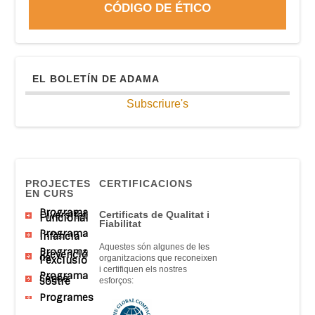
CÓDIGO DE ÉTICO
EL BOLETÍN DE ADAMA
Subscriure's
PROJECTES
CERTIFICACIONS
EN CURS
Programa
Diversitat
Certificats
de Qualitat
i
Funcional
Fiabilitat
Programa
Infància
Aquestes són
algunes
de
les
Programa
Prevenció
de
organitzacions que
reconeixen
l’exclusió
i
certifiquen
els nostres
Programa
Sense
Sostre
esforços
:
Programes