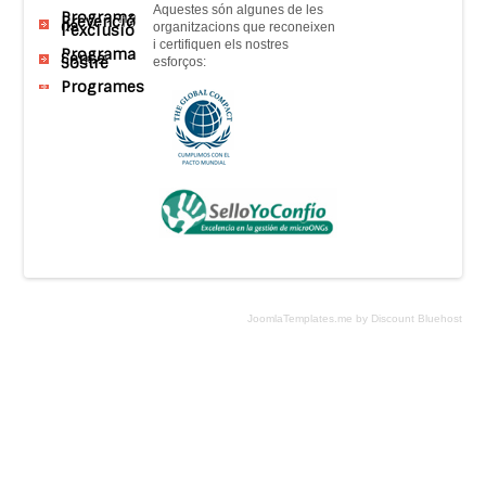
Aquestes són
algunes
de
les
Programa
Prevenció
de
organitzacions que
reconeixen
l’exclusió
i
certifiquen
els nostres
Programa
Sense
Sostre
esforços
:
Programes
JoomlaTemplates.me by Discount Bluehost