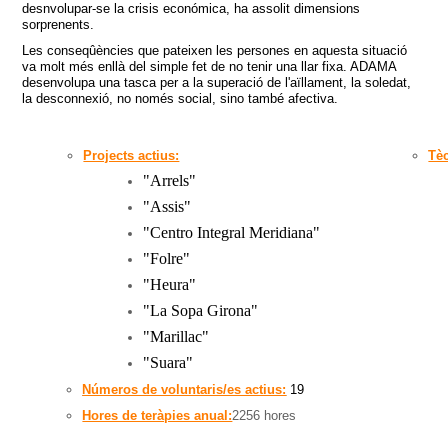
desnvolupar-se la crisis económica, ha assolit dimensions
sorprenents.
Les conseqûències que pateixen les persones en aquesta situació
va molt més enllà del simple fet de no tenir una llar fixa. ADAMA
desenvolupa una tasca per a la superació de l'aïllament, la soledat,
la desconnexió, no només social, sino també afectiva.
Projects actius:
Tè
"Arrels
"
"
Assis
"
"
Centro Integral Meridiana
"
"
Folre
"
"
Heura
"
"
La Sopa Girona
"
"
Marillac
"
"
Suara
"
Números de voluntaris/es actius:
19
Hores de teràpies anual:
2256 hores