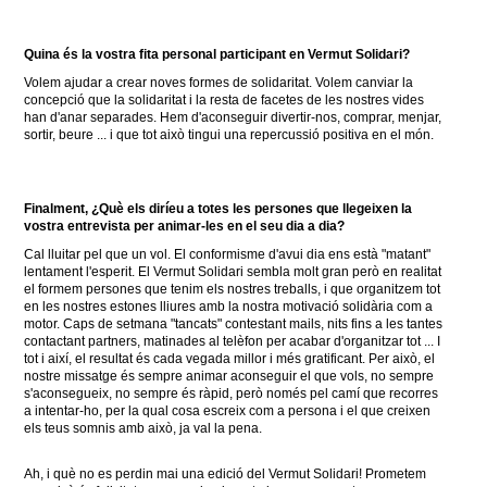
Quina és la vostra fita personal participant en Vermut Solidari?
Volem ajudar a crear noves formes de solidaritat.
Volem canviar la
concepció que la solidaritat i la resta de facetes de les nostres vides
han d'anar separades.
Hem d'aconseguir divertir-nos, comprar, menjar,
sortir, beure ... i que tot això tingui una repercussió positiva en el món.
Finalment, ¿Què els diríeu a totes les persones que llegeixen la
vostra entrevista per animar-les en el seu dia a dia?
Cal lluitar pel que un vol.
El conformisme d'avui dia ens està "matant"
lentament l'esperit.
El Vermut Solidari sembla molt gran però en realitat
el formem persones que tenim els nostres treballs, i que organitzem tot
en les nostres estones lliures amb la nostra motivació solidària com a
motor.
Caps de setmana "tancats" contestant mails, nits fins a les tantes
contactant partners, matinades al telèfon per acabar d'organitzar tot ... I
tot i així, el resultat és cada vegada millor i més gratificant.
Per això, el
nostre missatge és sempre animar aconseguir el que vols, no sempre
s'aconsegueix, no sempre és ràpid, però només pel camí que recorres
a intentar-ho, per la qual cosa escreix com a persona i el que creixen
els teus somnis amb això, ja
val la pena.
Ah, i què no es perdin mai una edició del Vermut Solidari!
Prometem