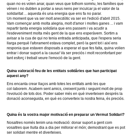
quan no es volen anar, quan veus que tothom somriu, les famílies que
vénen i no dubten a portar a
seus nens per inculcar ja el valor de la
solidaritat ... aquesta és una energia que ens fa no parar.
Un moment que va ser molt anecdòtic va ser en l'edició d'abril 2015.
Vam començar amb molta alegria, molt d'amor i moltes ganes ... i vam
repartir tanta energia solidària que ens passem i va acudir a
l'esdeveniment molta més gent de la que ens esperàvem.
Sortim a
avisar a la cua de qui no tenia entrada anticipada, que l'espera seria
llarga perquè l'aforament estava complet, però la gent tot i així ens
responia que estaven disposats a esperar el que fes falta, quina volien
entrar i donar suport a la causa!
Va ser preciós i molt reconfortant per
tant esforç i treball veure l'emoció de la gent.
Quina valoració feu de les entitats solidàries que han participat
aquest any?
Ens encanta crear llaços amb totes les entitats amb les que
col·laborem.
Acabem sent amics, creixent junts i seguint molt de prop
l'evolució de tots dos.
Poder saber més en què inverteixen després la
donació aconseguida, en què es converteix la nostra feina, és preciós.
Quina és la vostra major motivació en preparar un Vermut Solidari?
Nosaltres només tenim una motivació: donar suport a gent com
vosaltres que lluita dia a dia per millorar el món;
demostrant que es pot
ser solidari mentre et diverteixes.