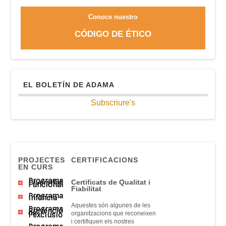
Conoce nuestro
CÓDIGO DE ÉTICO
EL BOLETÍN DE ADAMA
Subscriure's
PROJECTES
CERTIFICACIONS
EN CURS
Programa
Diversitat
Certificats
de Qualitat
i
Funcional
Fiabilitat
Programa
Infància
Aquestes són
algunes
de
les
Programa
Prevenció
de
organitzacions que
reconeixen
l’exclusió
i
certifiquen
els nostres