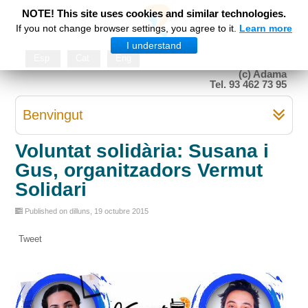
NOTE! This site uses cookies and similar technologies.
If you not change browser settings, you agree to it.
Learn more
I understand
Esp
Cat
Eng
(c) Adama
Tel. 93 462 73 95
Benvingut
Voluntat solidària: Susana i
Gus, organitzadors Vermut
Solidari
Published on dilluns, 19 octubre 2015
Tweet