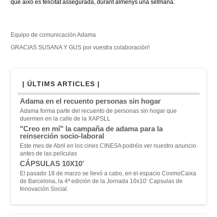
que això és felicitat assegurada, durant almenys una setmana.
Equipo de comunicación Adama
GRACIAS SUSANA Y GUS por vuestra colaboración!
| ÚLTIMS ARTICLES |
Adama en el recuento personas sin hogar
Adama forma parte del recuento de personas sin hogar que
duermen en la calle de la XAPSLL
"Creo en mí" la campaña de adama para la
reinserción socio-laboral
Este mes de Abril en los cines CINESA podréis ver nuestro anuncio
antes de las películas
CÁPSULAS 10X10’
El pasado 18 de marzo se llevó a cabo, en el espacio CosmoCaixa
de Barcelona, la 4ª edición de la Jornada 10x10’ Capsulas de
Innovación Social.