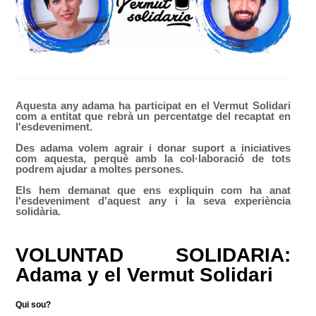
Aquesta
any
adama
ha
participat en el
Vermut
Solidari
com a entitat que
rebrà un
percentatge
del recaptat
en
l'esdeveniment.
Des
adama
volem
agrair
i
donar suport a iniciatives
com aquesta,
perquè
amb
la col·laboració de tots
podrem
ajudar
a
moltes
persones
.
Els hem
demanat que
ens
expliquin
com ha
anat
l'esdeveniment d'aquest
any i la seva
experiència
solidària.
VOLUNTAD SOLIDARIA:
Adama y el Vermut Solidari
Qui sou?