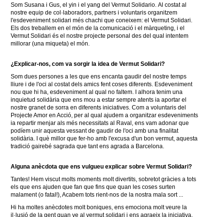
Som Susana i Gus, el yin i el yang del Vermut Solidario.
Al costat al
nostre equip de col·laboradors, partners i voluntaris organitzem
l'esdeveniment solidari més chachi que coneixem: el Vermut Solidari.
Els dos treballem en el món de la comunicació i el màrqueting, i el
Vermut Solidari és el nostre projecte personal des del qual intentem
millorar (una miqueta) el món.
¿Explicar-nos, com va sorgir la idea de Vermut Solidari?
Som dues persones a les que ens encanta gaudir del nostre temps
lliure i de l'oci al costat dels amics fent coses diferents.
Esdeveniment
nou que hi ha, esdeveniment al qual no faltem.
I alhora tenim una
inquietud solidària que ens mou a estar sempre atents ia aportar el
nostre granet de sorra en diferents iniciatives.
Com a voluntaris del
Projecte Amor en Acció, per al qual ajudem a organitzar esdeveniments
ia repartir menjar als més necessitats al Raval, ens vam adonar que
podíem unir aquesta vessant de gaudir de l'oci amb una finalitat
solidària.
I què millor que fer-ho amb l'excusa d'un bon vermut, aquesta
tradició gairebé sagrada que tant ens agrada a Barcelona.
Alguna anècdota que ens vulgueu explicar sobre Vermut Solidari?
Tantes!
Hem viscut molts moments molt divertits, sobretot gràcies a tots
els que ens ajuden que fan que fins que quan les coses surten
malament (o fatal!), Acabem tots rient-nos de la nostra mala sort ...
Hi ha moltes anècdotes molt boniques, ens emociona molt veure la
il·lusió de la gent quan ve al vermut solidari i ens agraeix la iniciativa,