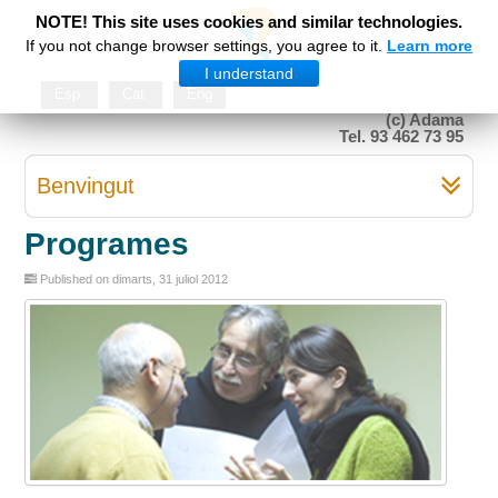
NOTE! This site uses cookies and similar technologies.
If you not change browser settings, you agree to it.
Learn more
I understand
Esp
Cat
Eng
(c) Adama
Tel. 93 462 73 95
Benvingut
Programes
Published on dimarts, 31 juliol 2012