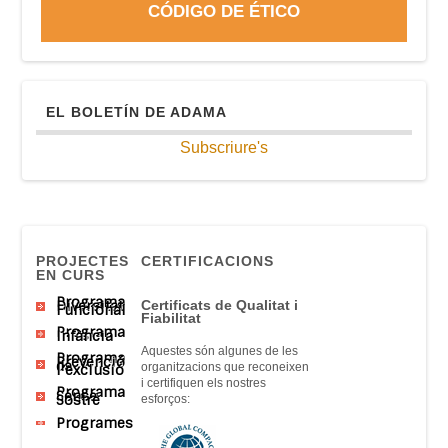
CÓDIGO DE ÉTICO
EL BOLETÍN DE ADAMA
Subscriure's
PROJECTES
CERTIFICACIONS
EN CURS
Programa
Diversitat
Certificats
de Qualitat
i
Funcional
Fiabilitat
Programa
Infància
Aquestes són
algunes
de
les
Programa
Prevenció
de
organitzacions que
reconeixen
l’exclusió
i
certifiquen
els nostres
Programa
Sense
Sostre
esforços
:
Programes