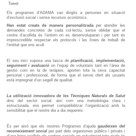
Tweet
Els programes d’ADAMA van dirigits a persones en situació
d’exclusió social i sense recursos econòmics.
Han estat creats de manera personalitzada
per atendre les
demandes concretes de cada col·lectiu, sense oblidar que el
centre d’acollida és l’entorn on es desenvoluparan i per tant és
imprescindible respectar els protocols i les línies de treball de
l’entitat que ens acull.
El seu inici suposa una tasca de
planificació, implementació,
seguiment i avaluació
on l’equip de voluntaris tant en l’àrea de
gestió com en la de teràpies, aporten tota la seva capacitat
personal i professional, de forma que el servei ofert als usuaris
està impregnat d’un segell de qualitat.
La utilització innovadora de les Tècniques Naturals de Salut
dins del sector social, així com una metodologia clara i
estructurada, ens permet compatibilitzar l’organització amb la
sensibilitat que el nostre dia a dia requereix.
És per això que els nostres Programes d’ajuda
gaudeixen del
reconeixement social
per part dels organismes públics i privats i
d’una bona acollida als centres socials on actualment tota ajuda és