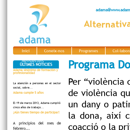
adama@www.adama
Inici
Coneix-nos
Programes
Col·labor
|
|
|
Programa Don
Newsletters
ÚLTIMES NOTICIES
Adama sinónimo de formación y
profesionalidad
Per “violència
c
La atención a personas en el sector
social, sobre...
de violència qu
Adama cumple 5 años
un dany o patim
El 19 de marzo 2013, Adama cumplió
cinco años de trabajo...
la dona, així 
¡Aún tienes tiempo de participar!
A principios del mes de
coacció o la pri
febrero...