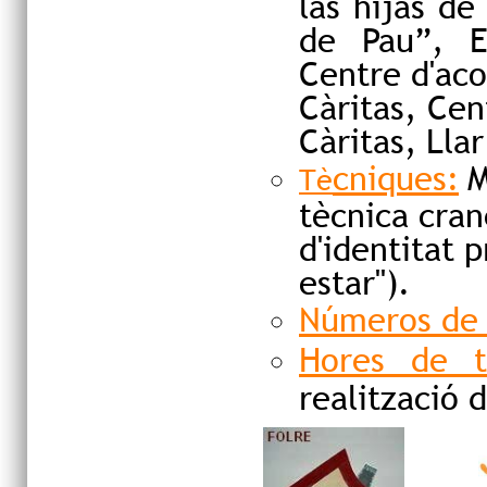
las hijas de
de Pau”, E
Centre d'aco
Càritas, Cen
Càritas, Lla
cnique
s:
M
Tè
tècnica crane
d'identitat 
estar").
Números de v
Hores de t
realització 