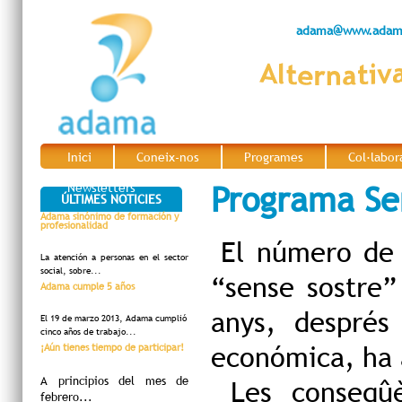
adama@www.adama
Inici
Coneix-nos
Programes
Col·labor
|
|
|
Programa Se
Newsletters
ÚLTIMES NOTICIES
Adama sinónimo de formación y
profesionalidad
El número de 
La atención a personas en el sector
social, sobre...
“sense sostre”
Adama cumple 5 años
anys, després 
El 19 de marzo 2013, Adama cumplió
cinco años de trabajo...
económica, ha 
¡Aún tienes tiempo de participar!
A principios del mes de
Les conseqû
febrero...