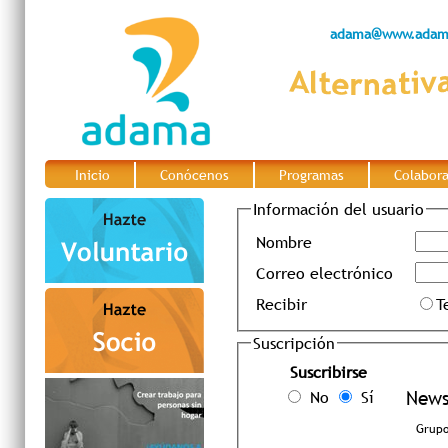
adama@www.adama
Inicio
Conócenos
Programas
Colabor
|
|
|
Información del usuario
Nombre
Correo electrónico
Recibir
T
Suscripción
Suscribirse
No
Sí
News
Grupo