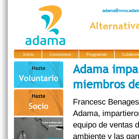
adama@www.adama
Inicio
Conócenos
Programas
Colabor
|
|
|
Adama impar
miembros de
Francesc Benages 
Adama, impartiero
equipo de ventas d
ambiente y las gan