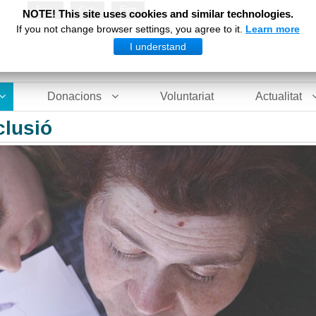
Esp
Cat
Eng
NOTE! This site uses cookies and similar technologies.
If you not change browser settings, you agree to it.
Learn more
I understand
Donacions
Voluntariat
Actualitat
clusió