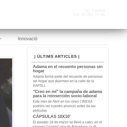
(c) Adama
Tel. 93 462 73 95
Innovació
| ÚLTIMS ARTICLES |
Adama en el recuento personas sin
hogar
Adama forma parte del recuento de personas
sin hogar que duermen en la calle de la
XAPSLL
"Creo en mí" la campaña de adama
para la reinserción socio-laboral
Este mes de Abril en los cines CINESA
podréis ver nuestro anuncio antes de las
películas
CÁPSULAS 10X10’
El pasado 18 de marzo se llevó a cabo, en el
espacio CosmoCaixa de Barcelona, la 4ª