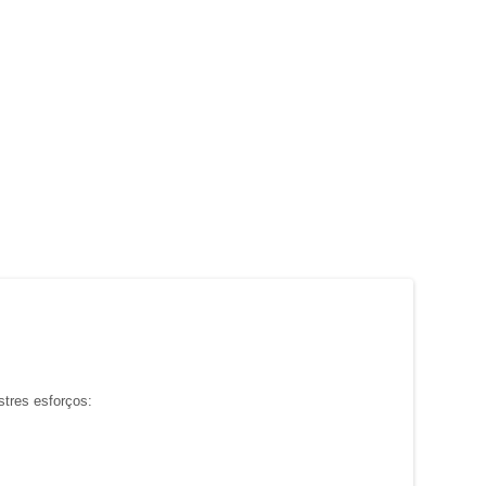
stres
esforços
: