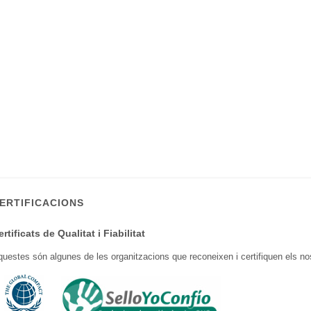
ERTIFICACIONS
ertificats
de Qualitat
i
Fiabilitat
questes són
algunes
de
les
organitzacions que
reconeixen
i
certifiquen
els no