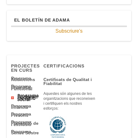
EL BOLETÍN DE ADAMA
Subscriure's
PROJECTES
CERTIFICACIONS
EN CURS
Programa
Addiccions
Certificats
de Qualitat
i
Fiabilitat
Programa
Diversitat
Funcional
Aquestes són
algunes
de
les
Programa
Dones en
Exclusió
organitzacions que
reconeixen
Social
i
certifiquen
els nostres
Programa
Infància
esforços
:
Programa
Presons
Programa
Prevenció de
l’exclusió
Programa
Sense Sostre