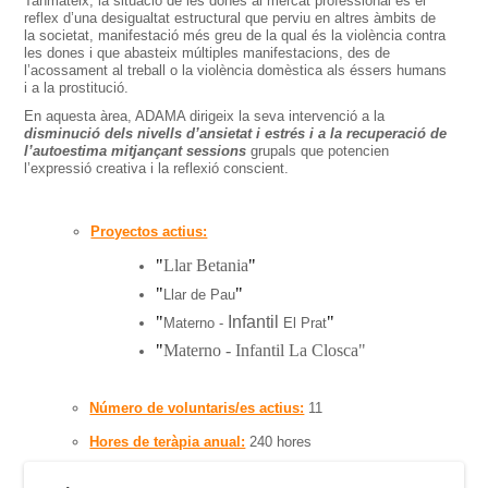
Tanmateix, la situació de les dones al mercat professional és el
reflex d’una desigualtat estructural que perviu en altres àmbits de
la societat, manifestació més greu de la qual és la violència contra
les dones i que abasteix múltiples manifestacions, des de
l’acossament al treball o la violència domèstica als éssers humans
i a la prostitució.
En aquesta àrea, ADAMA dirigeix la seva intervenció a la
disminució dels nivells d’ansietat i estrés i a la recuperació de
l’autoestima mitjançant sessions
grupals que potencien
l’expressió creativa i la reflexió conscient.
Proyectos actius:
"
Llar Betania
"
"
"
Llar de Pau
"
Infantil
"
Materno -
El Prat
"
Materno - Infantil La Closca"
Número de voluntaris/es actius:
11
Hores de teràpia anual:
240 hores