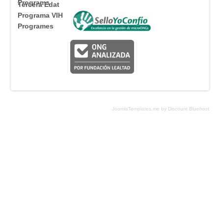
Programa
Tercera Edat
Programa VIH
Programes
JoomlaTemplates.me by Discount Bluehost