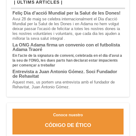
| ÚLTIMS ARTICLES |
Feliç Dia d'acció Mundial per la Salut de les Dones!
Avui 28 de
maig se celebra
internacionalment el
Dia
d'acció
Mundial
per
la Salut de
les
Dones
i
en
Adama
no hem
volgut
deixar
passar
l'ocasió de felicitar
a totes les nostres
dones
ia
les nostres
voluntàries
i
voluntaris
,
que
cada
dia
les
ajuden
a
millorar la seva
salut integral
.
La ONG Adama firma un convenio con el futbolista
Adama Traoré
En
l'acte de la
signatura
de conveni
,
celebrada en el dia
d'avui a
la
seu de
l'ONG
,
les dues parts han
declarat estar
impacients
per
començar
a treballar
Entrevista a Juan Antonio Gómez. Soci Fundador
de Rehavitat
Aquest mes,
us portem una
entrevista
amb el fundador
de
Rehavitat
, Juan
Antonio
Gómez
.
Conoce nuestro
CÓDIGO DE ÉTICO