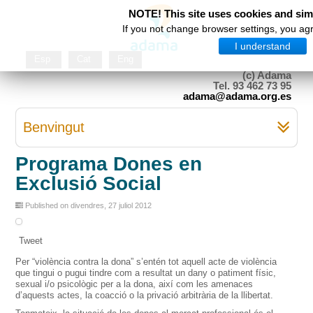
NOTE! This site uses cookies and simi
If you not change browser settings, you agr
I understand
Esp
Cat
Eng
(c) Adama
Tel. 93 462 73 95
adama@adama.org.es
Benvingut
Programa Dones en
Exclusió Social
Published on divendres, 27 juliol 2012
Tweet
Per “violència contra la dona” s’entén tot aquell acte de violència
que tingui o pugui tindre com a resultat un dany o patiment físic,
sexual i/o psicològic per a la dona, així com les amenaces
d’aquests actes, la coacció o la privació arbitrària de la llibertat.