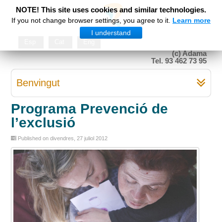
NOTE! This site uses cookies and similar technologies.
If you not change browser settings, you agree to it.
Learn more
I understand
Esp
Cat
Eng
(c) Adama
Tel. 93 462 73 95
Benvingut
Programa Prevenció de
l’exclusió
Published on divendres, 27 juliol 2012