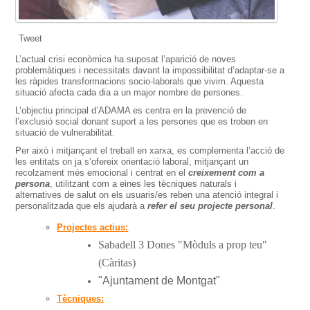
Tweet
L’actual crisi econòmica ha suposat l’aparició de noves
problemàtiques i necessitats davant la impossibilitat d’adaptar-se a
les ràpides transformacions socio-laborals que vivim. Aquesta
situació afecta cada dia a un major nombre de persones.
L’objectiu principal d’ADAMA es centra en la prevenció de
l’exclusió social donant suport a les persones que es troben en
situació de vulnerabilitat.
Per això i mitjançant el treball en xarxa, es complementa l’acció de
les entitats on ja s’ofereix orientació laboral, mitjançant un
recolzament més emocional i centrat en el
creixement com a
persona
, utilitzant com a eines les tècniques naturals i
alternatives de salut on els usuaris/es reben una atenció integral i
personalitzada que els ajudarà a
refer el seu projecte personal
.
Projectes actius:
Sabadell 3 Dones "Mòduls a prop teu"
(Càritas)
"Ajuntament de Montgat"
Tècniques: