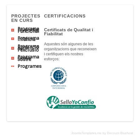
PROJECTES
CERTIFICACIONS
EN CURS
Programa
Diversitat
Certificats
de Qualitat
i
Funcional
Fiabilitat
Programa
Infància
Aquestes són
algunes
de
les
Programa
Prevenció
de
organitzacions que
reconeixen
l’exclusió
i
certifiquen
els nostres
Programa
Sense
Sostre
esforços
:
Programes
JoomlaTemplates.me by Discount Bluehost