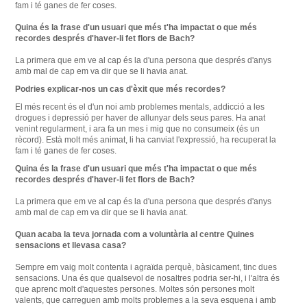
fam i té ganes de fer coses.
Quina és la frase d'un usuari que més t'ha impactat o que més
recordes després d'haver-li fet flors de Bach?
La primera que em ve al cap és la d'una persona que després d'anys
amb mal de cap em va dir que se li havia anat.
Podries
explicar-nos un
cas
d'èxit que
més
recordes
?
El
més
recent
és
el d'un noi
amb
problemes
mentals
, addicció
a les
drogues
i
depressió
per haver de
allunyar dels seus
pares
.
Ha anat
venint
regularment
,
i
ara
fa un
mes
i mig que
no consumeix
(
és un
rècord
)
.
Està
molt més
animat
,
li ha
canviat
l'expressió,
ha
recuperat
la
fam
i
té
ganes de
fer coses
.
Quina
és
la frase d'un
usuari que
més
t'ha
impactat
o
que més
recordes
després
d'haver-li
fet
flors
de Bach
?
La
primera que em
ve al cap
és
la d'una
persona
que després d'anys
amb
mal de cap
em va dir
que se li havia
anat
.
Quan
acaba
la teva jornada
com a voluntària al
centre
Quines
sensacions
et
llevasa
casa
?
Sempre
em
vaig molt
contenta i
agraïda
perquè,
bàsicament
,
tinc
dues
sensacions
.
Una és
que
qualsevol de
nosaltres
podria
ser-hi
,
i
l'altra és
que
aprenc
molt d'aquestes
persones
.
Moltes
són
persones
molt
valents, que
carreguen
amb
molts problemes
a la seva esquena
i
amb