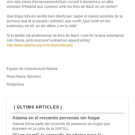
una vida
plena
d'ensenyaments
Quin consell
li
donaries
a un altre
voluntari
d'Adama
que
comenci
amb
les
flors
de Bach
en un centre
?
Que tingui
tots
els
sentits
ben oberts
per
captar el màxim
possible
de la
persona que
té al davant i
sobretot, que
confiï
.
Que
confiï en
les
essències
, en ell,
en els altres
¡
i en la vida
!
Si
tu
també ets
professional
de flors
de Bach
i vols
fer la teva
voluntariat
com Gloria
,
pots
inscriure't
entrant en
aquest
enllaç
:
http://www.adama.org.es/es/voluntariado
.
Equipo de comunicació Adama
Rosa Maria Sánchez
Redactora
| ÚLTIMS ARTICLES |
Adama en el recuento personas sin hogar
Adama forma parte del recuento de personas sin hogar que
duermen en la calle de la XAPSLL
"Creo en mí" la campaña de adama para la