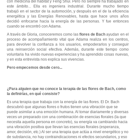
con medicina del hábitat y Feng Shui. Pero no siempre ha trabajado en
este ámbito... Ella es ingeniera industrial. Durante mucho tiempo
trabajó en el sector de la automoción, y después en el de la eficiencia
energética y las Energías Renovables, hasta que hace unos años
decidió enfocarse hacia la energía de las personas. Y fue entonces
cuando se encontró con Adama.
A través de Gloria, conoceremos como las
flores de Bach
ayudan en el
proceso de acompañamiento vital que Adama realiza en los centros,
para devolver la confianza a los usuarios, empoderarlos y conseguir
una reinserción social efectiva. Además, durante este tiempo como
voluntaria ha vivido nuevas experiencias y ha aprendido cosas nuevas,
y en esta entrevista nos explica sus vivencias.
Pero empecemos desde cero...
¿Para alguien que no conoce la terapia de las flores de Bach, como
la definirías, en qué consiste?
Es una terapia que trabaja con la energía de las flores. El Dr. Bach
descubrió que algunas flores o frutos tienen una vibración que se
puede asimilar a una emoción humana. Al tomar diariamente y diversas
veces un preparado con una combinación de esencias florales (la que
necesita aquella persona en concreto), su energía va cambiando hacia
una vibración positiva que llevan las esencias florales (esperanza,
amor, decisión, etc.) Al ser una terapia que actúa a nivel energético y no
de substancia, no hay contraindicaciones ni efectos secundarios, y eso