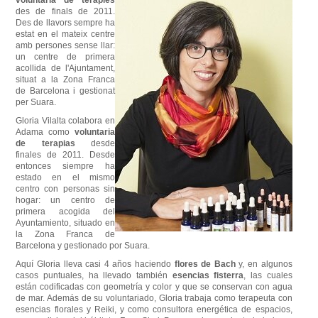
des de finals
de
2011.
Des de llavors
sempre
ha
estat
en el mateix
centre
amb
persones
sense
llar
:
un centre
de primera
acollida de l'Ajuntament
,
situat
a la Zona
Franca
de
Barcelona
i
gestionat
per
Suara
.
Gloria Vilalta colabora en
Adama como
voluntaria
de terapias
desde
finales de 2011. Desde
entonces siempre ha
estado en el mismo
centro con personas sin
hogar: un centro de
primera acogida del
Ayuntamiento, situado en
la Zona Franca de
Barcelona y gestionado por Suara.
Aquí Gloria lleva casi 4 años haciendo
flores de Bach
y, en algunos
casos puntuales, ha llevado también
esencias fisterra
, las cuales
están codificadas con geometría y color y que se conservan con agua
de mar. Además de su voluntariado, Gloria trabaja como terapeuta con
esencias florales y Reiki, y como consultora energética de espacios,