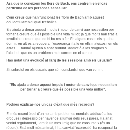
Ara que ja
coneixem
les
flors
de Bach
,
ens
centrem en el
cas
particular
de les
persones
sense
llar
...
Com
creus que
han funcionat
les
flors
de Bach
amb aquest
col·lectiu
amb
el qual
treballes
Els ajuda a
donar aquest impuls
i motor
de canvi que
necessiten per
tornar
a creure que
és
possible una
vida
millor
,
ja
que
molts han
tirat la
tovallola
o
creuen
que
no hi ha
res a fer.
En
alguns casos
els ajuda a
dormir
, en altres
a recuperar
l'esperança
i la fe
en ells
mateixos
i
en els
altres
...
I també
ajuden
a anar
reduint
l'addicció a
les
drogues o
l'alcohol
, que és un
problema molt
corrent en el
centre
Has
notat una
evolució al llarg
de
les
sessions
amb
els
usuaris
?
Sí
,
sobretot
en
els
usuaris que
són
constants
i
que
van
venint.
"
Els ajuda
a donar aquest impuls
i motor
de canvi que
necessiten
per tornar
a creure que
és
possible una
vida
millor
"
.
Podries explicar-nos un cas d'èxit que més recordis?
El més recent és el d'un noi amb problemes mentals, addicció a les
drogues i depressió per haver de allunyar dels seus pares.
Ha anat
venint regularment, i ara fa un mes i mig que no consumeix (és un
rècord).
Està molt més animat, li ha canviat l'expressió, ha recuperat la