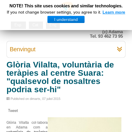
NOTE! This site uses cookies and similar technologies.
If you not change browser settings, you agree to it.
Learn more
I understand
Esp
Cat
Eng
(c) Adama
Tel. 93 462 73 95
Benvingut
Glòria Vilalta, voluntària de
teràpies al centre Suara:
"qualsevol de nosaltres
podria ser-hi"
Published on dimarts, 07 juliol 2015
Tweet
Glòria
Vilalta
col·labora
en
Adama
com a
voluntària
de teràpies