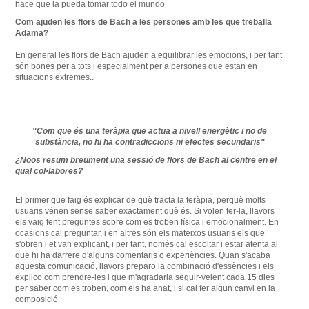
hace que la pueda tomar todo el mundo
Com
ajuden
les
flors
de Bach
a
les
persones
amb
les
que
treballa
Adama
?
En general les
flors
de Bach
ajuden
a equilibrar les
emocions
,
i
per tant
són
bones
per a tots i
especialment
per a persones que
estan
en
situacions
extremes
.
.
"
Com que és una
teràpia que
actua
a
nivell
energètic
i no
de
substància
,
no hi ha
contradiccions
ni efectes
secundaris
"
¿
Noos
resum
breument una
sessió
de flors de
Bach al
centre
en el
qual
col·labores
?
El primer que
faig
és explicar de
què tracta
la teràpia,
perquè molts
usuaris
vénen sense
saber exactament
què és.
Si
volen
fer-la,
llavors
els vaig
fent
preguntes
sobre com
es
troben
física
i
emocionalment
.
En
ocasions
cal preguntar
,
i
en altres
són
els
mateixos usuaris els que
s'obren
i et
van explicant
,
i
per tant
,
només
cal
escoltar
i estar
atenta al
que
hi ha darrere
d'alguns
comentaris
o
experiències.
Quan s'acaba
aquesta
comunicació
,
llavors
preparo
la combinació
d'essències
i
els
explico
com
prendre-les i
que
m'agradaria
seguir-
veient cada
15
dies
per saber com
es
troben, com
els ha
anat
,
i
si cal
fer algun canvi en
la
composició.