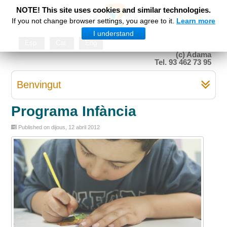
NOTE! This site uses cookies and similar technologies.
If you not change browser settings, you agree to it.
Learn more
I understand
Esp
Cat
Eng
(c) Adama
Tel. 93 462 73 95
Benvingut
Programa Infància
Published on dijous, 12 abril 2012