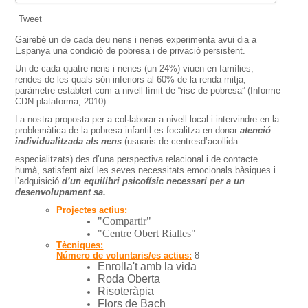
Tweet
Gairebé un de cada deu nens i nenes experimenta avui dia a
Espanya una condició de pobresa i de privació persistent.
Un de cada quatre nens i nenes (un 24%) viuen en famílies,
rendes de les quals són inferiors al 60% de la renda mitja,
paràmetre establert com a nivell límit de “risc de pobresa” (Informe
CDN plataforma, 2010).
La nostra proposta per a col·laborar a nivell local i intervindre en la
problemàtica de la pobresa infantil es focalitza en donar
atenció
individualitzada als nens
(usuaris de centresd’acollida
especialitzats) des d’una perspectiva relacional i de contacte
humà, satisfent així les seves necessitats emocionals bàsiques i
l’adquisició
d’un equilibri psicofísic necessari per a un
desenvolupament sa.
Projectes actius:
"Compartir"
"Centre Obert Rialles"
Tècniques:
Número de voluntaris/es actius:
8
Enrolla't
amb la vida
Roda Oberta
Risoteràpia
Flors de
Bach