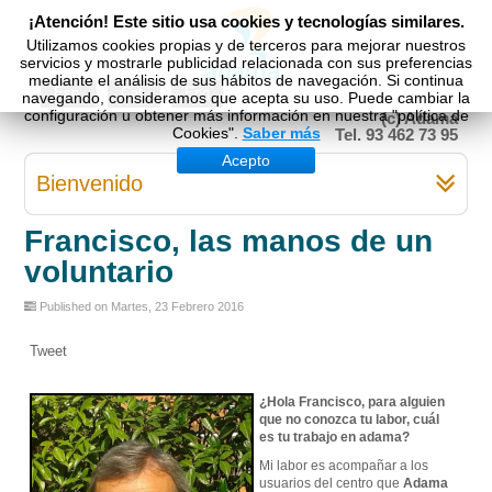
¡Atención! Este sitio usa cookies y tecnologías similares.
Utilizamos cookies propias y de terceros para mejorar nuestros
servicios y mostrarle publicidad relacionada con sus preferencias
mediante el análisis de sus hábitos de navegación. Si continua
Esp
Cat
Eng
navegando, consideramos que acepta su uso. Puede cambiar la
configuración u obtener más información en nuestra "política de
(c) Adama
Cookies".
Saber más
Tel. 93 462 73 95
Acepto
Bienvenido
Francisco, las manos de un
voluntario
Published on Martes, 23 Febrero 2016
Tweet
¿Hola Francisco, para alguien
que no conozca tu labor, cuál
es tu trabajo en adama?
Mi labor es acompañar a los
usuarios del centro que
Adama