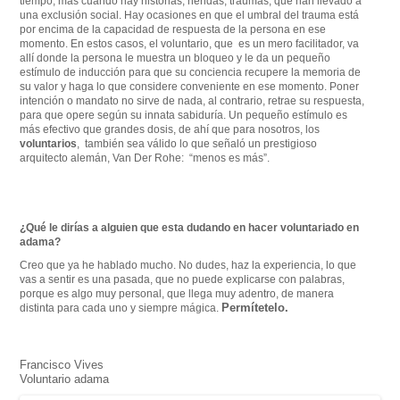
tiempo, más cuando hay historias, heridas, traumas, que han llevado a
una exclusión social. Hay ocasiones en que el umbral del trauma está
por encima de la capacidad de respuesta de la persona en ese
momento. En estos casos, el voluntario, que es un mero facilitador, va
allí donde la persona le muestra un bloqueo y le da un pequeño
estímulo de inducción para que su conciencia recupere la memoria de
su valor y haga lo que considere conveniente en ese momento. Poner
intención o mandato no sirve de nada, al contrario, retrae su respuesta,
para que opere según su innata sabiduría. Un pequeño estímulo es
más efectivo que grandes dosis, de ahí que para nosotros, los
voluntarios
, también sea válido lo que señaló un prestigioso
arquitecto alemán, Van Der Rohe: “menos es más”.
¿Qué le dirías a alguien que esta dudando en hacer voluntariado en
adama?
Creo que ya he hablado mucho. No dudes, haz la experiencia, lo que
vas a sentir es una pasada, que no puede explicarse con palabras,
porque es algo muy personal, que llega muy adentro, de manera
Permítetelo.
distinta para cada uno y siempre mágica.
Francisco Vives
Voluntario adama