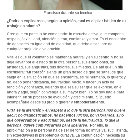
Francisco durante su técnica
¿Podrías explicarnos, según tu opinión, cual es el pilar básico de tu
trabajo en adama?
Creo que en parte lo he comentado: la escucha activa, que comporta
respeto, flexibilidad, atención plena, confianza y amor. Es el encuentro
de dos seres en igualdad de dignidad, que debe estar libre de
cualquier prejuicio o valoración.
Vital es que el voluntario se mantenga neutral y en su centro, y no se
deje llevar por el estado de la otra persona, sus
emociones
, su
ansiedad, sus angustias, sus dolores, sus miedos. De ahí que un día
escribiera: “Mi corazón siente un gran deseo de que se sane, de que
salga en la situación en que se encuentra, es mi hermano, lo quiero; y,
no, debo poner distancia, neutralidad, vacío, y hacer un acto de
rendición y confianza, dejando que sea su ser que se exprese, en el
ahora y aquí, según convenga a su mayor bien. Yo no soy nadie para
interferir en su proceso de evolución y crecimiento. Sí puedo
acompañarle desde su propio querer y
empoderamiento
.
Vital es la atención y el respeto a lo que la otra persona nos quiere
decir; no diagnosticamos, no hacemos juicios, no valoramos, sino
que observamos y escuchamos, desde la neutralidad, lo que la
persona quiere comunicarnos para liberarse
. Por ello, la
aproximación a la persona ha de ser de forma no intrusiva, sutil, atenta,
sin expectativas ni prepotencia curativa. La comunicación necesita su