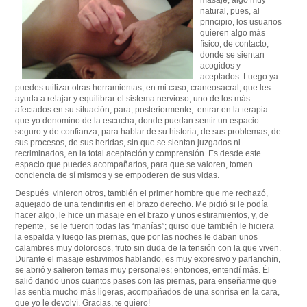
masaje, algo muy
natural, pues, al
principio, los usuarios
quieren algo más
físico, de contacto,
donde se sientan
acogidos y
aceptados. Luego ya
puedes utilizar otras herramientas, en mi caso, craneosacral, que les
ayuda a relajar y equilibrar el sistema nervioso, uno de los más
afectados en su situación, para, posteriormente, entrar en la terapia
que yo denomino de la escucha, donde puedan sentir un espacio
seguro y de confianza, para hablar de su historia, de sus problemas, de
sus procesos, de sus heridas, sin que se sientan juzgados ni
recriminados, en la total aceptación y comprensión. Es desde este
espacio que puedes acompañarlos, para que se valoren, tomen
conciencia de sí mismos y se empoderen de sus vidas.
Después vinieron otros, también el primer hombre que me rechazó,
aquejado de una tendinitis en el brazo derecho. Me pidió si le podía
hacer algo, le hice un masaje en el brazo y unos estiramientos, y, de
repente, se le fueron todas las “manías”; quiso que también le hiciera
la espalda y luego las piernas, que por las noches le daban unos
calambres muy dolorosos, fruto sin duda de la tensión con la que viven.
Durante el masaje estuvimos hablando, es muy expresivo y parlanchín,
se abrió y salieron temas muy personales; entonces, entendí más. Él
salió dando unos cuantos pases con las piernas, para enseñarme que
las sentía mucho más ligeras, acompañados de una sonrisa en la cara,
que yo le devolví. Gracias, te quiero!