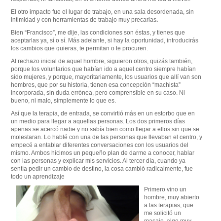
El otro impacto fue el lugar de trabajo, en una sala desordenada, sin
intimidad y con herramientas de trabajo muy precarias
.
Bien “Francisco”, me dije, las condiciones son éstas, y tienes que
aceptarlas ya, sí o sí. Más adelante, si hay la oportunidad, introducirás
los cambios que quieras, te permitan o te procuren.
Al rechazo inicial de aquel hombre, siguieron otros, quizás también,
porque los voluntarios que habían ido a aquel centro siempre habían
sido mujeres, y porque, mayoritariamente, los usuarios que allí van son
hombres, que por su historia, tienen esa concepción “machista”
incorporada, sin duda errónea, pero comprensible en su caso. Ni
bueno, ni malo, simplemente lo que es.
Así que la terapia, de entrada, se convirtió más en un estorbo que en
un medio para llegar a aquellas personas. Los dos primeros días
apenas se acercó nadie y no sabía bien como llegar a ellos sin que se
molestaran. Lo hablé con una de las personas que llevaban el centro, y
empecé a entablar diferentes conversaciones con los usuarios del
mismo. Ambos hicimos un pequeño plan de darme a conocer, hablar
con las personas y explicar mis servicios. Al tercer día, cuando ya
sentía pedir un cambio de destino, la cosa cambió radicalmente, fue
todo un aprendizaje
Primero vino un
hombre, muy abierto
a las terapias, que
me solicitó un