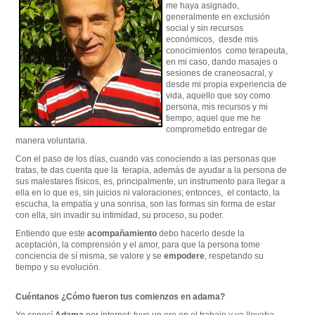
me haya asignado,
generalmente en exclusión
social y sin recursos
económicos, desde mis
conocimientos como terapeuta,
en mi caso, dando masajes o
sesiones de craneosacral, y
desde mi propia experiencia de
vida, aquello que soy como
persona, mis recursos y mi
tiempo, aquel que me he
comprometido entregar de
manera voluntaria.
Con el paso de los días, cuando vas conociendo a las personas que
tratas, te das cuenta que la terapia, además de ayudar a la persona de
sus malestares físicos, es, principalmente, un instrumento para llegar a
ella en lo que es, sin juicios ni valoraciones; entonces, el contacto, la
escucha, la empatía y una sonrisa, son las formas sin forma de estar
con ella, sin invadir su intimidad, su proceso, su poder.
Entiendo que este
acompañamiento
debo hacerlo desde la
aceptación, la comprensión y el amor, para que la persona tome
conciencia de sí misma, se valore y se
empodere
, respetando su
tiempo y su evolución.
Cuéntanos ¿Cómo fueron tus comienzos en adama?
Yo conocí
Adama
por internet; tuve un ere en el trabajo y ya llevaba