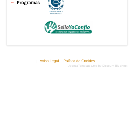
Programas
Aviso Legal
Política de Cookies
|
|
|
JoomlaTemplates.me by Discount Bluehost