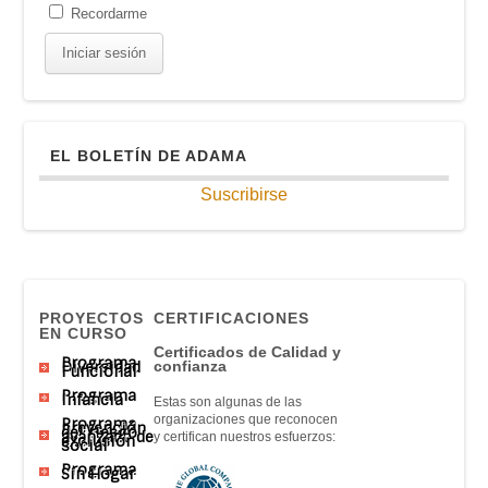
Recordarme
EL BOLETÍN DE ADAMA
Suscribirse
PROYECTOS
CERTIFICACIONES
EN CURSO
Certificados de Calidad y
Programa
Diversidad
confianza
Funcional
Programa
Infancia
Estas son algunas de las
organizaciones que reconocen
Programa
prevención
del riesgo
avanzado de
y certifican nuestros esfuerzos:
exclusión
social
Programa
Sin Hogar