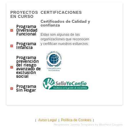
PROYECTOS
CERTIFICACIONES
EN CURSO
Certificados de Calidad y
confianza
Programa
Diversidad
Funcional
Estas son algunas de las
organizaciones que reconocen
Programa
y certifican nuestros esfuerzos:
Infancia
Programa
prevención
del riesgo
avanzado de
exclusión
social
Programa
Sin Hogar
Aviso Legal
Política de Cookies
|
|
|
Responsive Joomla Templates by BlueHost Coupon