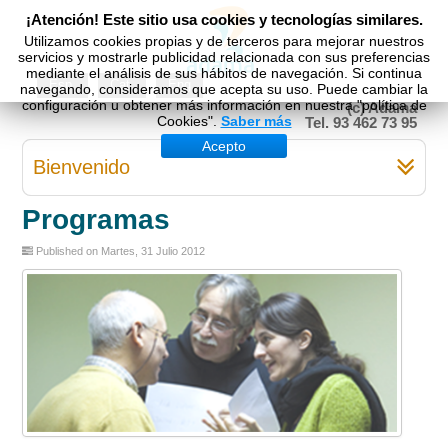
¡Atención! Este sitio usa cookies y tecnologías similares.
Utilizamos cookies propias y de terceros para mejorar nuestros
servicios y mostrarle publicidad relacionada con sus preferencias
mediante el análisis de sus hábitos de navegación. Si continua
Esp
Cat
Eng
navegando, consideramos que acepta su uso. Puede cambiar la
configuración u obtener más información en nuestra "política de
(c) Adama
Cookies".
Saber más
Tel. 93 462 73 95
Acepto
Bienvenido
Programas
Published on Martes, 31 Julio 2012