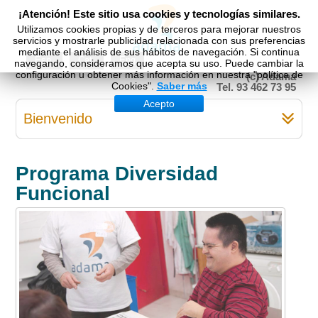
¡Atención! Este sitio usa cookies y tecnologías similares.
Utilizamos cookies propias y de terceros para mejorar nuestros
servicios y mostrarle publicidad relacionada con sus preferencias
mediante el análisis de sus hábitos de navegación. Si continua
Esp
Cat
Eng
navegando, consideramos que acepta su uso. Puede cambiar la
configuración u obtener más información en nuestra "política de
(c) Adama
Cookies".
Saber más
Tel. 93 462 73 95
Acepto
Bienvenido
Programa Diversidad
Funcional