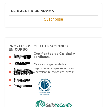
EL BOLETÍN DE ADAMA
Suscribirse
PROYECTOS
CERTIFICACIONES
EN CURSO
Certificados de Calidad y
Programa
Diversidad
confianza
Funcional
Programa
Infancia
Estas son algunas de las
organizaciones que reconocen
Programa
prevención
del riesgo
avanzado de
y certifican nuestros esfuerzos:
exclusión
social
Programa
Sin Hogar
Programas