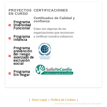
PROYECTOS
CERTIFICACIONES
EN CURSO
Certificados de Calidad y
confianza
Programa
Diversidad
Funcional
Estas son algunas de las
organizaciones que reconocen
Programa
y certifican nuestros esfuerzos:
Infancia
Programa
prevención
del riesgo
avanzado de
exclusión
social
Programa
Sin Hogar
Aviso Legal
Política de Cookies
|
|
|
JoomlaTemplates.me by Discount Bluehost