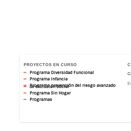
PROYECTOS EN CURSO
C
Programa Diversidad Funcional
C
Programa Infancia
Es
Programa prevención del riesgo avanzado
de exclusión social
Programa Sin Hogar
Programas