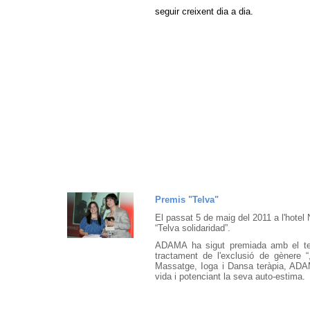
seguir creixent dia a dia.
Premis "Telva"
El passat 5 de maig del 2011 a l'hotel 
“Telva solidaridad”.
ADAMA ha sigut premiada amb el terc
tractament de l'exclusió de gènere 
Massatge, Ioga i Dan
s
a teràpia, ADA
vida i potenciant la seva auto-estima.