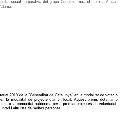
litat social corporativa del grupo Cortefiel, lliura el premi a Araceli
'Adama.
riat 2010"de la "Generalitat de Catalunya" en la modalitat de votació
 en la modalitat de projecte d’àmbit local. Aquest premi, dotat amb
anitza a la comunitat autònoma per a premiar projectes de voluntariat.
untari i altruista de moltes persones.