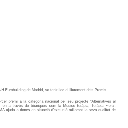
NH Eurobuilding de Madrid, va tenir lloc el lliurament dels Premis
er premi a la categoria nacional pel seu projecte “Alternatives al
“, on a través de tècniques com la Musico teràpia, Teràpia Floral,
MA ajuda a dones en situació d'exclusió millorant la seva qualitat de