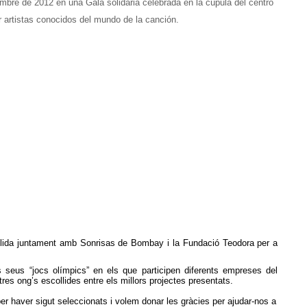
mbre de 2012 en una Gala solidaria celebrada en la cúpula del centro
 artistas conocidos del mundo de la canción.
lida juntament amb Sonrisas de Bombay i la Fundació Teodora per a
seus “jocs olímpics” en els que participen diferents empreses del
tres ong’s escollides entre els millors projectes presentats.
 haver sigut seleccionats i volem donar les gràcies per ajudar-nos a