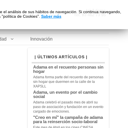
(c) Adama
te el análisis de sus hábitos de navegación. Si continua navegando,
Tel. 93 462 73 95
"política de Cookies".
Saber más
idad
Innovación
| ÚLTIMOS ARTÍCULOS |
Adama en el recuento personas sin
hogar
Adama forma parte del recuento de personas
sin hogar que duermen en la calle de la
XAPSLL
Adama, un evento por el cambio
social
Adama celebró el pasado mes de abril su
paso de asociación y fundación en un evento
cargado de emociones.
"Creo en mí" la campaña de adama
para la reinserción socio-laboral
Este mes de Abril en los cines CINESA