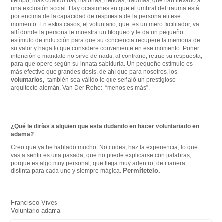
tiempo, más cuando hay historias, heridas, traumas, que han llevado a
una exclusión social. Hay ocasiones en que el umbral del trauma está
por encima de la capacidad de respuesta de la persona en ese
momento. En estos casos, el voluntario, que es un mero facilitador, va
allí donde la persona le muestra un bloqueo y le da un pequeño
estímulo de inducción para que su conciencia recupere la memoria de
su valor y haga lo que considere conveniente en ese momento. Poner
intención o mandato no sirve de nada, al contrario, retrae su respuesta,
para que opere según su innata sabiduría. Un pequeño estímulo es
más efectivo que grandes dosis, de ahí que para nosotros, los
voluntarios
, también sea válido lo que señaló un prestigioso
arquitecto alemán, Van Der Rohe: “menos es más”.
¿Qué le dirías a alguien que esta dudando en hacer voluntariado en
adama?
Creo que ya he hablado mucho. No dudes, haz la experiencia, lo que
vas a sentir es una pasada, que no puede explicarse con palabras,
porque es algo muy personal, que llega muy adentro, de manera
Permítetelo.
distinta para cada uno y siempre mágica.
Francisco Vives
Voluntario adama