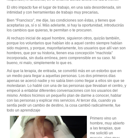
El otro impacto fue el lugar de trabajo, en una sala desordenada, sin
intimidad y con herramientas de trabajo muy precarias
.
Bien “Francisco”, me dije, las condiciones son éstas, y tienes que
aceptarlas ya, sí o sí. Más adelante, si hay la oportunidad, introducirás
los cambios que quieras, te permitan o te procuren.
Al rechazo inicial de aquel hombre, siguieron otros, quizás también,
porque los voluntarios que habían ido a aquel centro siempre habían
sido mujeres, y porque, mayoritariamente, los usuarios que allí van son
hombres, que por su historia, tienen esa concepción “machista”
incorporada, sin duda errónea, pero comprensible en su caso. Ni
bueno, ni malo, simplemente lo que es.
Así que la terapia, de entrada, se convirtió más en un estorbo que en
un medio para llegar a aquellas personas. Los dos primeros días
apenas se acercó nadie y no sabía bien como llegar a ellos sin que se
molestaran. Lo hablé con una de las personas que llevaban el centro, y
empecé a entablar diferentes conversaciones con los usuarios del
mismo. Ambos hicimos un pequeño plan de darme a conocer, hablar
con las personas y explicar mis servicios. Al tercer día, cuando ya
sentía pedir un cambio de destino, la cosa cambió radicalmente, fue
todo un aprendizaje
Primero vino un
hombre, muy abierto
a las terapias, que
me solicitó un