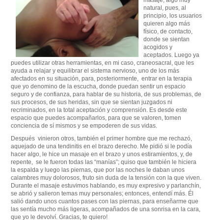
masaje, algo muy
natural, pues, al
principio, los usuarios
quieren algo más
físico, de contacto,
donde se sientan
acogidos y
aceptados. Luego ya
puedes utilizar otras herramientas, en mi caso, craneosacral, que les
ayuda a relajar y equilibrar el sistema nervioso, uno de los más
afectados en su situación, para, posteriormente, entrar en la terapia
que yo denomino de la escucha, donde puedan sentir un espacio
seguro y de confianza, para hablar de su historia, de sus problemas, de
sus procesos, de sus heridas, sin que se sientan juzgados ni
recriminados, en la total aceptación y comprensión. Es desde este
espacio que puedes acompañarlos, para que se valoren, tomen
conciencia de sí mismos y se empoderen de sus vidas.
Después vinieron otros, también el primer hombre que me rechazó,
aquejado de una tendinitis en el brazo derecho. Me pidió si le podía
hacer algo, le hice un masaje en el brazo y unos estiramientos, y, de
repente, se le fueron todas las “manías”; quiso que también le hiciera
la espalda y luego las piernas, que por las noches le daban unos
calambres muy dolorosos, fruto sin duda de la tensión con la que viven.
Durante el masaje estuvimos hablando, es muy expresivo y parlanchín,
se abrió y salieron temas muy personales; entonces, entendí más. Él
salió dando unos cuantos pases con las piernas, para enseñarme que
las sentía mucho más ligeras, acompañados de una sonrisa en la cara,
que yo le devolví. Gracias, te quiero!