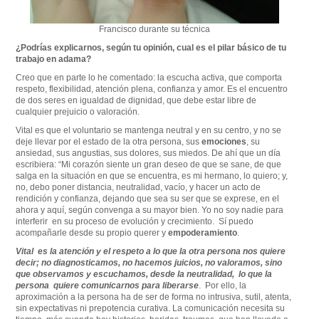
Francisco durante su técnica
¿Podrías explicarnos, según tu opinión, cual es el pilar básico de tu
trabajo en adama?
Creo que en parte lo he comentado: la escucha activa, que comporta
respeto, flexibilidad, atención plena, confianza y amor. Es el encuentro
de dos seres en igualdad de dignidad, que debe estar libre de
cualquier prejuicio o valoración.
Vital es que el voluntario se mantenga neutral y en su centro, y no se
deje llevar por el estado de la otra persona, sus
emociones
, su
ansiedad, sus angustias, sus dolores, sus miedos. De ahí que un día
escribiera: “Mi corazón siente un gran deseo de que se sane, de que
salga en la situación en que se encuentra, es mi hermano, lo quiero; y,
no, debo poner distancia, neutralidad, vacío, y hacer un acto de
rendición y confianza, dejando que sea su ser que se exprese, en el
ahora y aquí, según convenga a su mayor bien. Yo no soy nadie para
interferir en su proceso de evolución y crecimiento. Sí puedo
acompañarle desde su propio querer y
empoderamiento
.
Vital es la atención y el respeto a lo que la otra persona nos quiere
decir; no diagnosticamos, no hacemos juicios, no valoramos, sino
que observamos y escuchamos, desde la neutralidad, lo que la
persona quiere comunicarnos para liberarse
. Por ello, la
aproximación a la persona ha de ser de forma no intrusiva, sutil, atenta,
sin expectativas ni prepotencia curativa. La comunicación necesita su