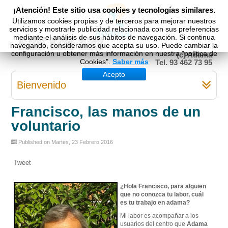
¡Atención! Este sitio usa cookies y tecnologías similares.
Utilizamos cookies propias y de terceros para mejorar nuestros
servicios y mostrarle publicidad relacionada con sus preferencias
mediante el análisis de sus hábitos de navegación. Si continua
Esp
Cat
Eng
navegando, consideramos que acepta su uso. Puede cambiar la
configuración u obtener más información en nuestra "política de
(c) Adama
Cookies".
Saber más
Tel. 93 462 73 95
Acepto
Bienvenido
Francisco, las manos de un
voluntario
Published on Martes, 23 Febrero 2016
Tweet
¿Hola Francisco, para alguien
que no conozca tu labor, cuál
es tu trabajo en adama?
Mi labor es acompañar a los
usuarios del centro que
Adama