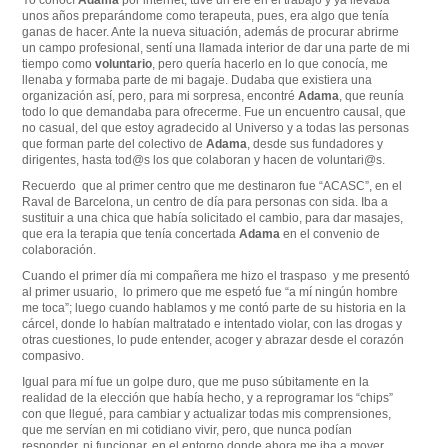
unos años preparándome como terapeuta, pues, era algo que tenía
ganas de hacer. Ante la nueva situación, además de procurar abrirme
un campo profesional, sentí una llamada interior de dar una parte de mi
tiempo como
voluntario
, pero quería hacerlo en lo que conocía, me
llenaba y formaba parte de mi bagaje. Dudaba que existiera una
organización así, pero, para mi sorpresa, encontré
Adama
, que reunía
todo lo que demandaba para ofrecerme. Fue un encuentro causal, que
no casual, del que estoy agradecido al Universo y a todas las personas
que forman parte del colectivo de
Adama
, desde sus fundadores y
dirigentes, hasta tod@s los que colaboran y hacen de voluntari@s.
Recuerdo que al primer centro que me destinaron fue “ACASC”, en el
Raval de Barcelona, un centro de día para personas con sida. Iba a
sustituir a una chica que había solicitado el cambio, para dar masajes,
que era la terapia que tenía concertada
Adama
en el convenio de
colaboración.
Cuando el primer día mi compañera me hizo el traspaso y me presentó
al primer usuario, lo primero que me espetó fue “a mí ningún hombre
me toca”; luego cuando hablamos y me contó parte de su historia en la
cárcel, donde lo habían maltratado e intentado violar, con las drogas y
otras cuestiones, lo pude entender, acoger y abrazar desde el corazón
compasivo.
Igual para mí fue un golpe duro, que me puso súbitamente en la
realidad de la elección que había hecho, y a reprogramar los “chips”
con que llegué, para cambiar y actualizar todas mis comprensiones,
que me servían en mi cotidiano vivir, pero, que nunca podían
responder, ni funcionar, en el entorno donde ahora me iba a mover.