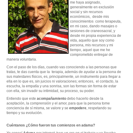
me haya asignado,
generalmente en exclusión
social y sin recursos
económicos, desde mis
conocimientos como terapeuta,
en mi caso, dando masajes o
sesiones de craneosacral, y
desde mi propia experiencia de
vida, aquello que soy como
persona, mis recursos y mi
tiempo, aquel que me he
comprometido entregar de
manera voluntaria.
Con el paso de los días, cuando vas conociendo a las personas que
tratas, te das cuenta que la terapia, además de ayudar a la persona de
sus malestares físicos, es, principalmente, un instrumento para llegar a
ella en lo que es, sin juicios ni valoraciones; entonces, el contacto, la
escucha, la empatía y una sonrisa, son las formas sin forma de estar
con ella, sin invadir su intimidad, su proceso, su poder.
Entiendo que este
acompañamiento
debo hacerlo desde la
aceptación, la comprensión y el amor, para que la persona tome
conciencia de sí misma, se valore y se
empodere
, respetando su
tiempo y su evolución.
Cuéntanos ¿Cómo fueron tus comienzos en adama?
Yo conocí
Adama
por internet; tuve un ere en el trabajo y ya llevaba