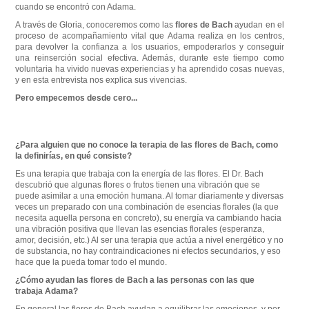
cuando se encontró con Adama.
A través de Gloria, conoceremos como las
flores de Bach
ayudan en el
proceso de acompañamiento vital que Adama realiza en los centros,
para devolver la confianza a los usuarios, empoderarlos y conseguir
una reinserción social efectiva. Además, durante este tiempo como
voluntaria ha vivido nuevas experiencias y ha aprendido cosas nuevas,
y en esta entrevista nos explica sus vivencias.
Pero empecemos desde cero...
¿Para alguien que no conoce la terapia de las flores de Bach, como
la definirías, en qué consiste?
Es una terapia que trabaja con la energía de las flores. El Dr. Bach
descubrió que algunas flores o frutos tienen una vibración que se
puede asimilar a una emoción humana. Al tomar diariamente y diversas
veces un preparado con una combinación de esencias florales (la que
necesita aquella persona en concreto), su energía va cambiando hacia
una vibración positiva que llevan las esencias florales (esperanza,
amor, decisión, etc.) Al ser una terapia que actúa a nivel energético y no
de substancia, no hay contraindicaciones ni efectos secundarios, y eso
hace que la pueda tomar todo el mundo.
¿Cómo ayudan las flores de Bach a las personas con las que
trabaja Adama?
En general las flores de Bach ayudan a equilibrar las emociones, y por