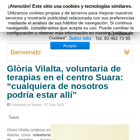
¡Atención! Este sitio usa cookies y tecnologías similares.
Utilizamos cookies propias y de terceros para mejorar nuestros
servicios y mostrarle publicidad relacionada con sus preferencias
mediante el análisis de sus hábitos de navegación. Si continua
Esp
Cat
Eng
navegando, consideramos que acepta su uso. Puede cambiar la
configuración u obtener más información en nuestra "política de
(c) Adama
Cookies".
Saber más
Tel. 93 462 73 95
Acepto
Bienvenido
Glòria Vilalta, voluntaria de
terapias en el centro Suara:
“cualquiera de nosotros
podría estar allí”
Published on Martes, 07 Julio 2015
Tweet
Gloria Vilalta colabora en
Adama como
voluntaria
de terapias
desde