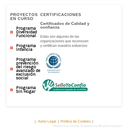
PROYECTOS
CERTIFICACIONES
EN CURSO
Certificados de Calidad y
confianza
Programa
Diversidad
Funcional
Estas son algunas de las
organizaciones que reconocen
Programa
y certifican nuestros esfuerzos:
Infancia
Programa
prevención
del riesgo
avanzado de
exclusión
social
Programa
Sin Hogar
Aviso Legal
Política de Cookies
|
|
|
Responsive Joomla Templates by BlueHost Coupon