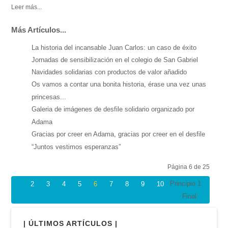
Leer más...
Más Artículos...
La historia del incansable Juan Carlos: un caso de éxito
Jornadas de sensibilización en el colegio de San Gabriel
Navidades solidarias con productos de valor añadido
Os vamos a contar una bonita historia, érase una vez unas
princesas...
Galeria de imágenes de desfile solidario organizado por
Adama
Gracias por creer en Adama, gracias por creer en el desfile
“Juntos vestimos esperanzas”
Página 6 de 25
Principio
1
2
3
4
5
6
7
8
9
10
Final
| ÚLTIMOS ARTÍCULOS |