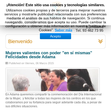
¡Atención! Este sitio usa cookies y tecnologías similares.
Utilizamos cookies propias y de terceros para mejorar nuestros
servicios y mostrarle publicidad relacionada con sus preferencias
mediante el análisis de sus hábitos de navegación. Si continua
Esp
Cat
Eng
navegando, consideramos que acepta su uso. Puede cambiar la
configuración u obtener más información en nuestra "política de
(c) Adama
Cookies".
Saber más
Tel. 93 462 73 95
Acepto
Bienvenido
Mujeres valientes con poder "en sí mismas"
Felicidades desde Adama
Published on Viernes, 06 Marzo 2015
En Adama queremos compartir la conmemoración del Día Internacional
de la Mujer, y felicitar a todas las mujeres de los centros en los que
colaboramos por su fortaleza para seguir adelante cada día, a pesar de
sus difíciles situaciones.