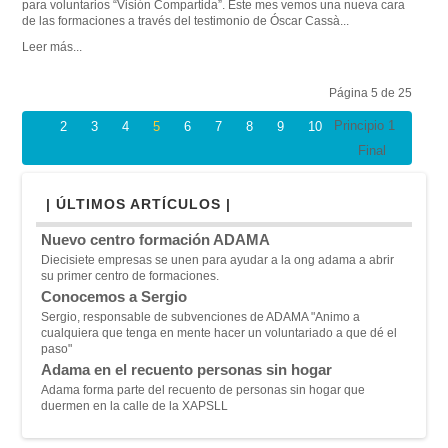
para voluntarios “Visión Compartida”. Este mes vemos una nueva cara
de las formaciones a través del testimonio de Óscar Cassà...
Leer más...
Página 5 de 25
Principio
1
2
3
4
5
6
7
8
9
10
Final
| ÚLTIMOS ARTÍCULOS |
Nuevo centro formación ADAMA
Diecisiete empresas se unen para ayudar a la ong adama a abrir
su primer centro de formaciones.
Conocemos a Sergio
Sergio, responsable de subvenciones de ADAMA "A
nimo a
cualquiera que tenga en mente hacer un voluntariado a que dé el
paso"
Adama en el recuento personas sin hogar
Adama forma parte del recuento de personas sin hogar que
duermen en la calle de la XAPSLL