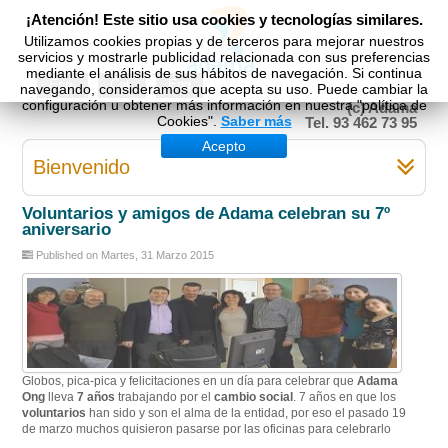
¡Atención! Este sitio usa cookies y tecnologías similares.
Utilizamos cookies propias y de terceros para mejorar nuestros
servicios y mostrarle publicidad relacionada con sus preferencias
mediante el análisis de sus hábitos de navegación. Si continua
Esp
Cat
Eng
navegando, consideramos que acepta su uso. Puede cambiar la
configuración u obtener más información en nuestra "política de
(c) Adama
Cookies".
Saber más
Tel. 93 462 73 95
Acepto
Bienvenido
Voluntarios y amigos de Adama celebran su 7º
aniversario
Published on Martes, 31 Marzo 2015
Globos, pica-pica y felicitaciones en un día para celebrar que
Adama
Ong
lleva
7 años
trabajando por el
cambio social
. 7 años en que los
voluntarios
han sido y son el alma de la entidad, por eso el pasado 19
de marzo muchos quisieron pasarse por las oficinas para celebrarlo